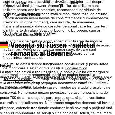
sunt create pe baza activităților dvs. folosind informații despre
Schi fond
Meteo
dispozitivul final și browser. Aceste profiluri de utilizare sunt
utilizate pentru analize statistice, recomandări individuale de
produse, publicitate personalizată și măsurarea razei de acțiune.
Last-Minute & Deals
Pentru aceasta avem nevoie de consimțământul dumneavoastră
(revocabil în orice moment), care include, de asemenea,
transferul anumitor date cu caracter personal către furnizori terți
din țări terțe din afara Spațiului Economic European, cum ar fi
A
Germania
Allgäu
Füssen
Google sau Microsoft în SUA.
Făcând click pe
Sunt de acord
acceptați utilizarea de module
Vacanță ski
Füssen - sufletul
c
cookie neesențiale și tehnologii similare. Dacă nu sunteţi de acord,
apăsaţi aici
Refuz
și vom utiliza numai serviciile care sunt
romantic al Bavariei!
necesare din punct de vedere tehnic și necesare pentru
a
îndeplinirea contractului.
Mai multe detalii despre funcţionarea cookie-urilor şi posibilitatea
s
Füssen
de modificare a setărilor dvs. găsiţi la
Cookie-Policy
.
La marginea estică a regiunii Allgäu, la poalele Alpilor Ammergau și
Informaţii despre responsabili găsiţi pe pagina noastră la
ă
direct pe râul Lech, se află pitorescul Füssen. Orașul cu tradiție are o
Termeni şi condiţii
. Informaţii referitoare scopul folosirii acestora şi
istorie îndelungată, după cum o demonstrează orașul vechi istoric,
la drepturile dvs. găsiţi pe pagina noastră dedicată
Protecţiei Datelor
.
bisericile magnifice, fațadele caselor medievale și zidul orașului bine
conservat. Numeroase muzee povestesc, de asemenea, istoria de
peste 700 de ani a orașului, care impresionează prin diversitatea
Sunt de acord
culturală și ospitalitatea sa. Numeroase magazine decorate vă invită la
plimbare, cafenele tradiționale confortabile să savurați o prăjitură fină
și hanuri impunătoare să serviți o cină copioasă. Totuși, cel mai mare