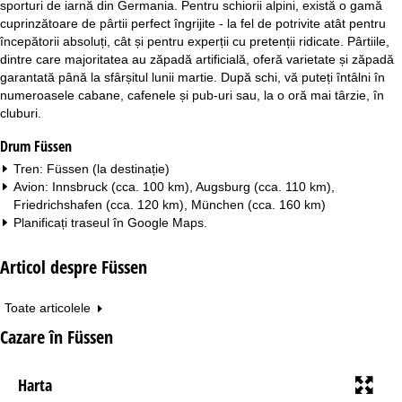
sporturi de iarnă din Germania. Pentru schiorii alpini, există o gamă
cuprinzătoare de pârtii perfect îngrijite - la fel de potrivite atât pentru
începătorii absoluți, cât și pentru experții cu pretenții ridicate. Pârtiile,
dintre care majoritatea au zăpadă artificială, oferă varietate și zăpadă
garantată până la sfârșitul lunii martie. După schi, vă puteți întâlni în
numeroasele cabane, cafenele și pub-uri sau, la o oră mai târzie, în
cluburi.
Drum Füssen
Tren: Füssen (la destinație)
Avion: Innsbruck (cca. 100 km), Augsburg (cca. 110 km),
Friedrichshafen (cca. 120 km), München (cca. 160 km)
Planificați traseul în
Google Maps
.
Articol despre Füssen
Toate articolele
Cazare în Füssen
Harta