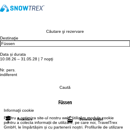
Căutare şi rezervare
Destinaţie
Data și durata
10.08.26 – 31.05.28 | 7 nopţi
Nr. pers.
indiferent
Caută
Füssen
Informaţii cookie
Pentru a optimiza site-ul nostru web, utilizăm module cookie
Prezentare
Domeniu schiabil
pentru a colecta informații de utilizare, pe care noi, TravelTrex
GmbH, le împărtășim și cu partenerii noștri. Profilurile de utilizare