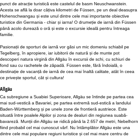
punct de atracție turistică este castelul de basm Neuschwanstein.
Acesta se află la doar câțiva kilometri de Füssen, pe un deal deasupra
Hohenschwangau și este unul dintre cele mai importante obiective
turistice din Germania - chiar și iarna! O drumeție de iarnă din Füssen
până acolo durează o oră și este o excursie ideală pentru întreaga
familie.
Pasionații de sporturi de iarnă vor găsi un mic domeniu schiabil pe
Tegelberg, în apropiere, iar iubitorii de natură și de munte pot
descoperi natura virgină din Allgäu în excursii de schi, cu schiuri de
fond sau cu rachetele de zăpadă. Füssen este, fără îndoială, o
destinație de vacanță de iarnă de cea mai înaltă calitate, atât în ceea
ce privește sportul, cât și cultura!
Allgäu
Ca subregiune a Suabiei Superioare, Allgäu se întinde pe partea cea
mai sud-vestică a Bavariei, pe partea extremă sud-estică a landului
Baden-Württemberg și pe unele zone de frontieră austriece. Este
situată între poalele Alpilor și zona de dealuri din regiunea suabă-
bavareză. Munții din Allgäu se ridică până la 2.657 de metri, Nebelhorn
fiind probabil cel mai cunoscut vârf. Nu întâmplător Allgäu este una
dintre cele mai populare regiuni turistice și cel mai mare centru de