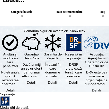
Categorie în stele
Rata de recomandare
Preţ
Comandă sigur cu avantajele SnowTrex
Anulări şi
Garanţia-
Garanţia de
Rezervă în
Asociaţia
modificări
Best-Price
Zăpadă
siguranţă
Agenţiilor şi
fără
Operatorilor de
Dacă primiţi
În cazul în
DRSF
penalizări
Turism din
un sejur oferit
care
protejează
Germania
Puteți anula
de noi mai
domeniile
turiştii care
DRV este cea
gratuit
ieftin la un alt
schiabile
rezervă un
mai mare
rezervarea
tur-operator -
incluse în
pachet turistic
organizaţie de
Detalii
Detalii
Detalii
în termen de
cu aceleaşi …
skipass-ul
sau servicii
tur-operatori şi
5 zile de la
rezervat
turistice …
agenţii de
Detalii
Detalii
data
sunt …
turism din
Siguranţă
:
rezervării, …
Germania.…
Modalităţi de plată
: