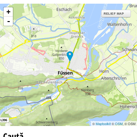
+
RELIEF MAP
-
©
Maptoolkit
©
OSM
, © OSM
Caută…