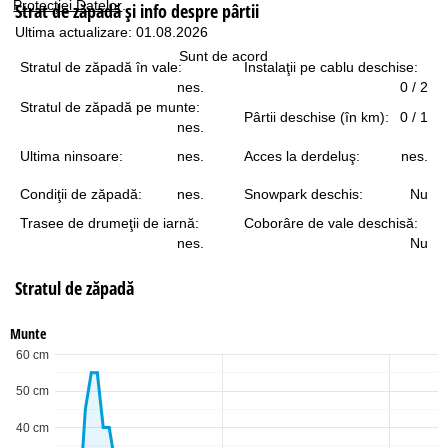
Protecţiei Datelor
.
Strat de zăpadă şi info despre pârtii
Ultima actualizare: 01.08.2026
Sunt de acord
Stratul de zăpadă în vale:
Instalaţii pe cablu deschise:
nes.
0 / 2
Stratul de zăpadă pe munte:
Pârtii deschise (în km):
0 / 1
nes.
Ultima ninsoare:
nes.
Acces la derdeluş:
nes.
Condiţii de zăpadă:
nes.
Snowpark deschis:
Nu
Trasee de drumeţii de iarnă:
Coborâre de vale deschisă:
nes.
Nu
Stratul de zăpadă
Munte
60 cm
50 cm
40 cm