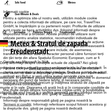
Schi fond
Meteo
Informaţii cookie
Last-Minute & Deals
Pentru a optimiza site-ul nostru web, utilizăm module cookie
pentru a colecta informații de utilizare, pe care noi, TravelTrex
GmbH, le împărtășim și cu partenerii noștri. Profilurile de utilizare
sunt create pe baza activităților dvs. folosind informații despre
A
Germania
Pădurea Neagră
Freudenstadt
dispozitivul final și browser. Aceste profiluri de utilizare sunt
utilizate pentru analize statistice, recomandări individuale de
Meteo & Stratul de zapada
c
produse, publicitate personalizată și măsurarea razei de acțiune.
Pentru aceasta avem nevoie de consimțământul dumneavoastră
Freudenstadt
(revocabil în orice moment), care include, de asemenea,
a
transferul anumitor date cu caracter personal către furnizori terți
din țări terțe din afara Spațiului Economic European, cum ar fi
Google sau Microsoft în SUA.
s
Doriţi informaţii despre condiţiile actuale de zăpadă? Aici găsiţi
prognoza meteo actuală pentru următoarele zile în Freudenstadt. În
Făcând click pe
Sunt de acord
acceptați utilizarea de module
cookie neesențiale și tehnologii similare. Dacă nu sunteţi de acord,
ă
multe cazuri vă stau la dispoziţie şi imagini în direct prin intermediul
apăsaţi aici
Refuz
și vom utiliza numai serviciile care sunt
Webcam. În plus sunt afişate instalaţiile pe cablu deschise în domeniul
necesare din punct de vedere tehnic și necesare pentru
schiabil al Freudenstadt precum şi înălţimea stratului de zăpadă pe
îndeplinirea contractului.
munte şi în vale. Diagrama vă arată încă şi în comparaţie condiţiile de
Mai multe detalii despre funcţionarea cookie-urilor şi posibilitatea
zăpadă din anul trecut şi o vedere generală pentru întregul sezon în
de modificare a setărilor dvs. găsiţi la
Cookie-Policy
.
Freudenstadt.
Informaţii despre responsabili găsiţi pe pagina noastră la
Termeni şi condiţii
. Informaţii referitoare scopul folosirii acestora şi
la drepturile dvs. găsiţi pe pagina noastră dedicată