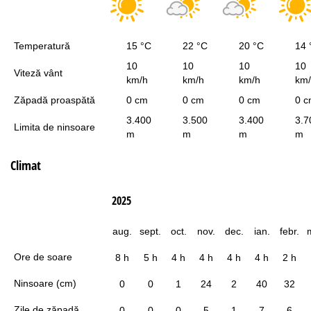
Temperatură
15 °C
22 °C
20 °C
14 
10
10
10
10
Viteză vânt
km/h
km/h
km/h
km
Zăpadă proaspătă
0 cm
0 cm
0 cm
0 
3.400
3.500
3.400
3.7
Limita de ninsoare
m
m
m
m
Climat
2025
aug.
sept.
oct.
nov.
dec.
ian.
febr.
Ore de soare
8 h
5 h
4 h
4 h
4 h
4 h
2 h
Ninsoare (cm)
0
0
1
24
2
40
32
Zile de zăpadă
0
0
0
5
1
7
6