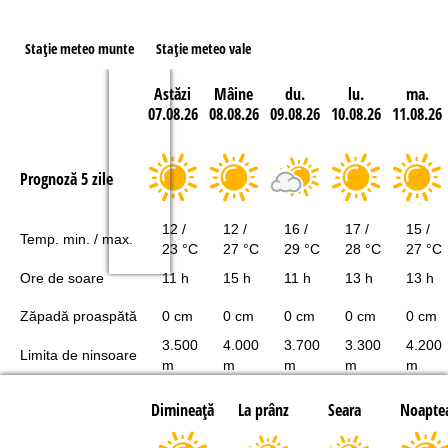
Staţie meteo munte
Staţie meteo vale
Astăzi
Mâine
du.
lu.
ma.
07.08.26
08.08.26
09.08.26
10.08.26
11.08.26
Prognoză 5 zile
12 /
12 /
16 /
17 /
15 /
Temp. min. / max.
23 °C
27 °C
29 °C
28 °C
27 °C
Ore de soare
11 h
15 h
11 h
13 h
13 h
Zăpadă proaspătă
0 cm
0 cm
0 cm
0 cm
0 cm
3.500
4.000
3.700
3.300
4.200
Limita de ninsoare
m
m
m
m
m
Dimineaţă
La prânz
Seara
Noapte