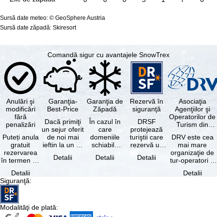
Sursă date meteo: © GeoSphere Austria
Sursă date zăpadă: Skiresort
Comandă sigur cu avantajele SnowTrex
Anulări şi
Garanţia-
Garanţia de
Rezervă în
Asociaţia
modificări
Best-Price
Zăpadă
siguranţă
Agenţiilor şi
fără
Operatorilor de
Dacă primiţi
În cazul în
DRSF
penalizări
Turism din
un sejur oferit
care
protejează
Germania
Puteți anula
de noi mai
domeniile
turiştii care
DRV este cea
gratuit
ieftin la un alt
schiabile
rezervă un
mai mare
rezervarea
tur-operator -
incluse în
pachet turistic
organizaţie de
Detalii
Detalii
Detalii
în termen de
cu aceleaşi …
skipass-ul
sau servicii
tur-operatori şi
5 zile de la
rezervat
turistice …
agenţii de
Detalii
Detalii
data
sunt …
turism din
Siguranţă
:
rezervării, …
Germania.…
Modalităţi de plată
: