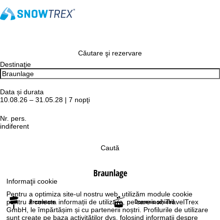
Căutare şi rezervare
Destinaţie
Data și durata
10.08.26 – 31.05.28 | 7 nopţi
Nr. pers.
indiferent
Caută
Braunlage
Informaţii cookie
Pentru a optimiza site-ul nostru web, utilizăm module cookie
Prezentare
Domeniu schiabil
pentru a colecta informații de utilizare, pe care noi, TravelTrex
GmbH, le împărtășim și cu partenerii noștri. Profilurile de utilizare
sunt create pe baza activităților dvs. folosind informații despre