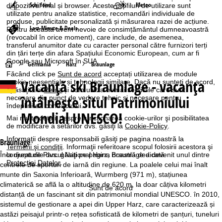
Schi fond
Meteo
dispozitivul final și browser. Aceste profiluri de utilizare sunt
utilizate pentru analize statistice, recomandări individuale de
produse, publicitate personalizată și măsurarea razei de acțiune.
Last-Minute & Deals
Pentru aceasta avem nevoie de consimțământul dumneavoastră
(revocabil în orice moment), care include, de asemenea,
transferul anumitor date cu caracter personal către furnizori terți
din țări terțe din afara Spațiului Economic European, cum ar fi
Google sau Microsoft în SUA.
A
Germania
Harz
Braunlage
Făcând click pe
Sunt de acord
acceptați utilizarea de module
Vacanță ski
Braunlage - vacanța
cookie neesențiale și tehnologii similare. Dacă nu sunteţi de acord,
c
apăsaţi aici
Refuz
și vom utiliza numai serviciile care sunt
întâlnește situl Patrimoniului
necesare din punct de vedere tehnic și necesare pentru
a
îndeplinirea contractului.
Mondial UNESCO!
Mai multe detalii despre funcţionarea cookie-urilor şi posibilitatea
s
de modificare a setărilor dvs. găsiţi la
Cookie-Policy
.
Informaţii despre responsabili găsiţi pe pagina noastră la
Braunlage
ă
Termeni şi condiţii
. Informaţii referitoare scopul folosirii acestora şi
la drepturile dvs. găsiţi pe pagina noastră dedicată
Înconjurat de Parcul Național Harz, Braunlage a devenit unul dintre
Protecţiei Datelor
.
centrele de sporturi de iarnă din regiune. La poalele celui mai înalt
munte din Saxonia Inferioară, Wurmberg (971 m), stațiunea
climaterică se află la o altitudine de 620 m, la doar câțiva kilometri
Sunt de acord
distanță de un fascinant sit din patrimoniul mondial UNESCO. în 2010,
sistemul de gestionare a apei din Upper Harz, care caracterizează și
astăzi peisajul printr-o rețea sofisticată de kilometri de șanțuri, tuneluri