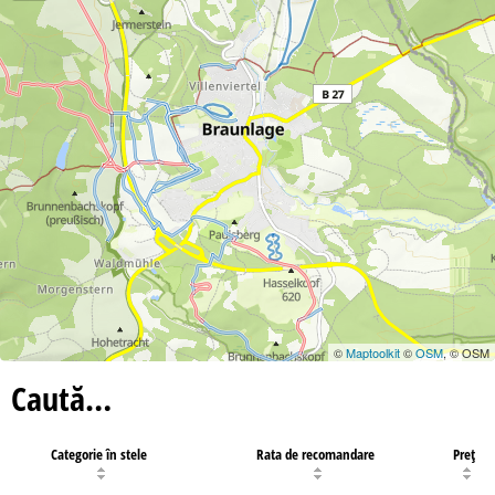
©
Maptoolkit
©
OSM
, © OSM
Caută…
Categorie în stele
Rata de recomandare
Preţ