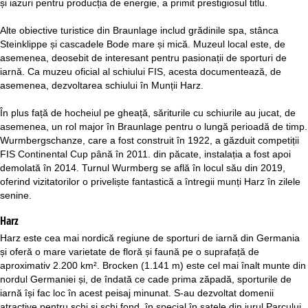
și iazuri pentru producția de energie, a primit prestigiosul titlu.
Alte obiective turistice din Braunlage includ grădinile spa, stânca
Steinklippe și cascadele Bode mare și mică. Muzeul local este, de
asemenea, deosebit de interesant pentru pasionații de sporturi de
iarnă. Ca muzeu oficial al schiului FIS, acesta documentează, de
asemenea, dezvoltarea schiului în Munții Harz.
În plus față de hocheiul pe gheață, săriturile cu schiurile au jucat, de
asemenea, un rol major în Braunlage pentru o lungă perioadă de timp.
Wurmbergschanze, care a fost construit în 1922, a găzduit competiții
FIS Continental Cup până în 2011. din păcate, instalația a fost apoi
demolată în 2014. Turnul Wurmberg se află în locul său din 2019,
oferind vizitatorilor o priveliște fantastică a întregii munți Harz în zilele
senine.
Harz
Harz este cea mai nordică regiune de sporturi de iarnă din Germania
și oferă o mare varietate de floră și faună pe o suprafață de
aproximativ 2.200 km². Brocken (1.141 m) este cel mai înalt munte din
nordul Germaniei și, de îndată ce cade prima zăpadă, sporturile de
iarnă își fac loc în acest peisaj minunat. S-au dezvoltat domenii
atractive pentru schi și schi fond, în special în satele din jurul Parcului