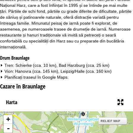
Național Harz, care a fost înființat în 1995 și se întinde pe mai multe
țări. Pârtiile de schi fond, pârtiile cu grade diferite de dificultate, pârtiile
de săniuș și patinoarele naturale, oferă distracție variată pentru
întreaga familie. Minunatul peisaj de iarnă poate fi explorat, de
asemenea, pe numeroasele trasee de drumeție de iarnă. Numeroase
restaurante și hanuri tradiționale vă invită să petreceți o seară
confortabilă cu specialități din Harz sau cu preparate din bucătăria
internațională.
Drum Braunlage
Tren: Schierke (cca. 10 km), Bad Harzburg (cca. 25 km)
Vion: Hanovra (cca. 145 km), Leipzig/Halle (cca. 160 km)
Planificați traseul în
Google Maps
.
Cazare în Braunlage
Harta
+
RELIEF MAP
-