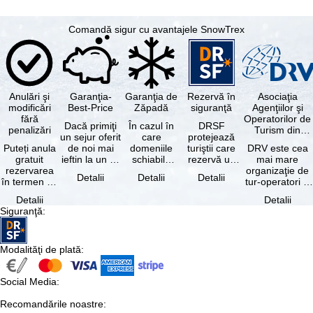
Comandă sigur cu avantajele SnowTrex
Anulări şi
Garanţia-
Garanţia de
Rezervă în
Asociaţia
modificări
Best-Price
Zăpadă
siguranţă
Agenţiilor şi
fără
Operatorilor de
Dacă primiţi
În cazul în
DRSF
penalizări
Turism din
un sejur oferit
care
protejează
Germania
Puteți anula
de noi mai
domeniile
turiştii care
DRV este cea
gratuit
ieftin la un alt
schiabile
rezervă un
mai mare
rezervarea
tur-operator -
incluse în
pachet turistic
organizaţie de
Detalii
Detalii
Detalii
în termen de
cu aceleaşi …
skipass-ul
sau servicii
tur-operatori şi
5 zile de la
rezervat
turistice …
agenţii de
Detalii
Detalii
data
sunt …
turism din
Siguranţă
:
rezervării, …
Germania.…
Modalităţi de plată
:
Social Media
:
Recomandările noastre
: