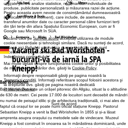
Schi fond
Meteo
utilizate pentru analize statistice, recomandări individuale de
produse, publicitate personalizată și măsurarea razei de acțiune.
Pentru aceasta avem nevoie de consimțământul dumneavoastră
Last-Minute & Deals
(revocabil în orice moment), care include, de asemenea,
transferul anumitor date cu caracter personal către furnizori terți
din țări terțe din afara Spațiului Economic European, cum ar fi
Google sau Microsoft în SUA.
A
Germania
Allgäu
Bad Wörishofen
Făcând click pe
Sunt de acord
acceptați utilizarea de module
cookie neesențiale și tehnologii similare. Dacă nu sunteţi de acord,
Vacanță ski
Bad Wörishofen -
apăsaţi aici
Refuz
și vom utiliza numai serviciile care sunt
c
necesare din punct de vedere tehnic și necesare pentru
bucurați-vă de iarnă la SPA
îndeplinirea contractului.
a
Mai multe detalii despre funcţionarea cookie-urilor şi posibilitatea
Kneipp!
de modificare a setărilor dvs. găsiţi la
Cookie-Policy
.
s
Informaţii despre responsabili găsiţi pe pagina noastră la
Termeni şi condiţii
. Informaţii referitoare scopul folosirii acestora şi
Bad Wörishofen
ă
la drepturile dvs. găsiţi pe pagina noastră dedicată
Bad Wörishofen este un orășel pitoresc din Allgäu, situat la o altitudine
Protecţiei Datelor
.
de 630 de metri. Cei peste 17.000 de locuitori sunt deosebit de mândri
nu numai de peisajul idilic și de arhitectura tradițională, ci mai ales de
Sunt de acord
faptul că orașul lor se poate numi oficial stațiune Kneipp. Pastorul
Sebastian Kneipp a venit la Bad Wörishofen în 1855 și și-a lăsat
amprenta asupra orașului cu metodele sale de vindecare. Muzeul
Kneipp a fost construit în onoarea sa în mănăstirea dominicană, unde