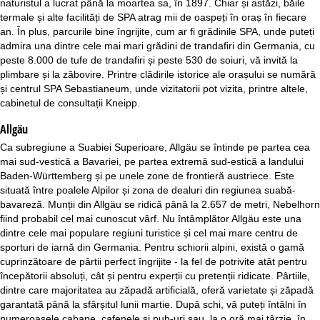
naturistul a lucrat până la moartea sa, în 1897. Chiar și astăzi, băile
termale și alte facilități de SPA atrag mii de oaspeți în oraș în fiecare
an. În plus, parcurile bine îngrijite, cum ar fi grădinile SPA, unde puteți
admira una dintre cele mai mari grădini de trandafiri din Germania, cu
peste 8.000 de tufe de trandafiri și peste 530 de soiuri, vă invită la
plimbare și la zăbovire. Printre clădirile istorice ale orașului se numără
și centrul SPA Sebastianeum, unde vizitatorii pot vizita, printre altele,
cabinetul de consultații Kneipp.
Allgäu
Ca subregiune a Suabiei Superioare, Allgäu se întinde pe partea cea
mai sud-vestică a Bavariei, pe partea extremă sud-estică a landului
Baden-Württemberg și pe unele zone de frontieră austriece. Este
situată între poalele Alpilor și zona de dealuri din regiunea suabă-
bavareză. Munții din Allgäu se ridică până la 2.657 de metri, Nebelhorn
fiind probabil cel mai cunoscut vârf. Nu întâmplător Allgäu este una
dintre cele mai populare regiuni turistice și cel mai mare centru de
sporturi de iarnă din Germania. Pentru schiorii alpini, există o gamă
cuprinzătoare de pârtii perfect îngrijite - la fel de potrivite atât pentru
începătorii absoluți, cât și pentru experții cu pretenții ridicate. Pârtiile,
dintre care majoritatea au zăpadă artificială, oferă varietate și zăpadă
garantată până la sfârșitul lunii martie. După schi, vă puteți întâlni în
numeroasele cabane, cafenele și pub-uri sau, la o oră mai târzie, în