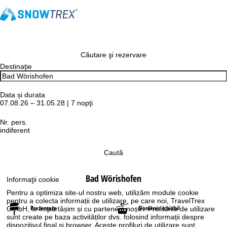
Căutare şi rezervare
Destinaţie
Data și durata
07.08.26 – 31.05.28 | 7 nopţi
Nr. pers.
indiferent
Caută
Bad Wörishofen
Informaţii cookie
Pentru a optimiza site-ul nostru web, utilizăm module cookie
pentru a colecta informații de utilizare, pe care noi, TravelTrex
Prezentare
Domeniu schiabil
GmbH, le împărtășim și cu partenerii noștri. Profilurile de utilizare
sunt create pe baza activităților dvs. folosind informații despre
dispozitivul final și browser. Aceste profiluri de utilizare sunt