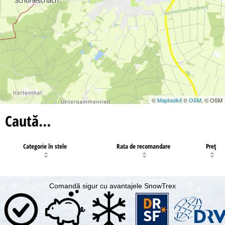
©
Maptoolkit
©
OSM
, © OSM
Caută…
Categorie în stele
Rata de recomandare
Preţ
Comandă sigur cu avantajele SnowTrex