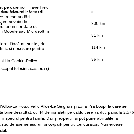
re, pe care noi, TravelTrex
nsportatoare:
5
 dvs. folosind informații
tice, recomandări
 avem nevoie de
ii:
230 km
rul anumitor date cu
 fi Google sau Microsoft în
81 km
ilare. Dacă nu sunteţi de
114 km
ehnic și necesare pentru
35 km
siţi la
Cookie-Policy
.
 scopul folosirii acestora şi
d'Allos-La Foux, Val d'Allos-Le Seignus și zona Pra Loup, la care se
te bine dezvoltat, cu 44 de instalații pe cablu care vă duc până la 2.576
special pentru familii. Dar și experții își pot pune abilitățile la
Există, de asemenea, un snowpark pentru cei curajoși. Numeroase
bil.