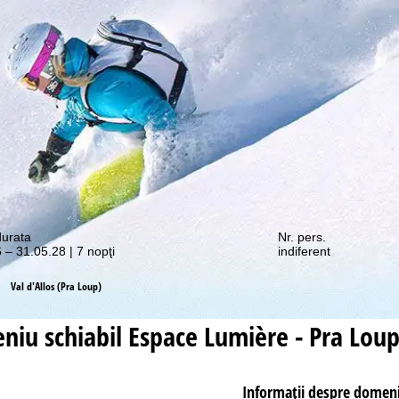
e promoții vă așteaptă!
durata
Nr. pers.
 – 31.05.28 | 7 nopţi
indiferent
Val d'Allos (Pra Loup)
niu schiabil
Espace Lumière - Pra Loup
Informaţii despre domeni