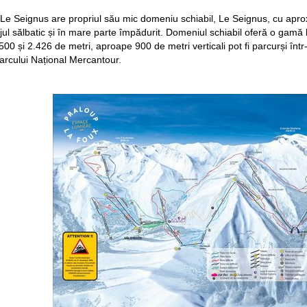
s-Le Seignus are propriul său mic domeniu schiabil, Le Seignus, cu aproxi
jul sălbatic și în mare parte împădurit. Domeniul schiabil oferă o gamă lar
500 și 2.426 de metri, aproape 900 de metri verticali pot fi parcurși în
Parcului Național Mercantour.