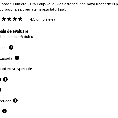
space Lumière - Pra Loup/Val d'Allos este făcut pe baza unor criterii princi
cu propria sa greutate în rezultatul final.
(4,3 din 5 stele)
ipale de evaluare
i se consideră dublu.
cablu
e zăpadă
u interese speciale
ii
reerider
i