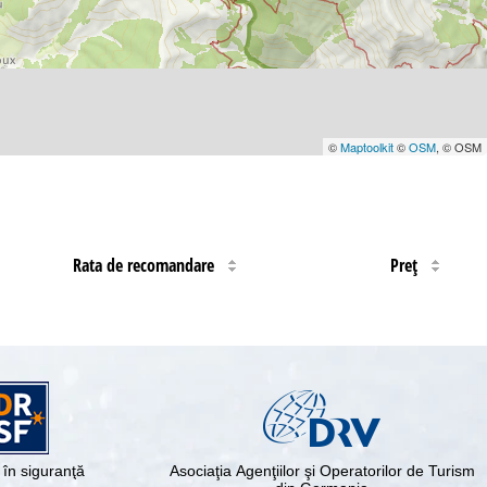
©
Maptoolkit
©
OSM
, © OSM
Rata de recomandare
Preţ
în siguranţă
Asociaţia Agenţiilor şi Operatorilor de Turism