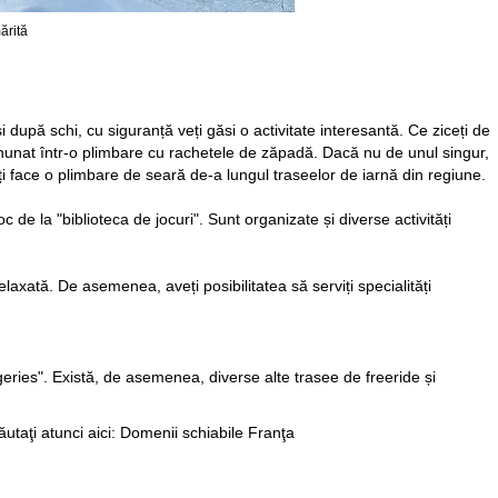
ărită
și după schi, cu siguranță veți găsi o activitate interesantă. Ce ziceți de
nunat într-o plimbare cu rachetele de zăpadă. Dacă nu de unul singur,
uteți face o plimbare de seară de-a lungul traseelor de iarnă din regiune.
c de la "biblioteca de jocuri". Sunt organizate și diverse activități
elaxată. De asemenea, aveți posibilitatea să serviți specialități
eries". Există, de asemenea, diverse alte trasee de freeride și
utaţi atunci aici:
Domenii schiabile Franţa