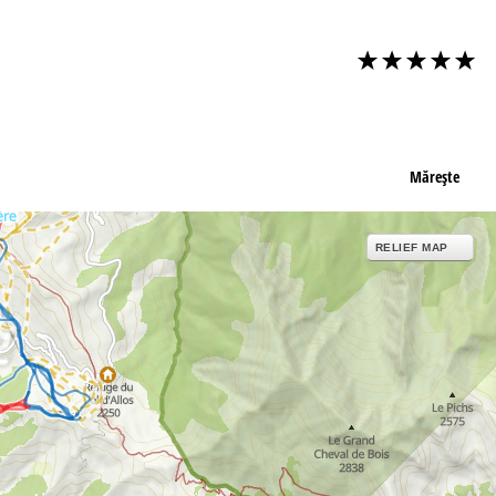
Măreşte
RELIEF MAP