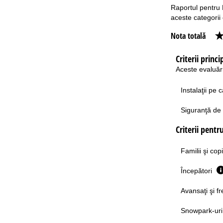
Raportul pentru E
aceste categorii 
Nota totală
Criterii princ
Aceste evaluăr
Instalaţii pe 
Siguranţă d
Criterii pentr
Familii şi cop
Începători
Avansaţi şi f
Snowpark-ur