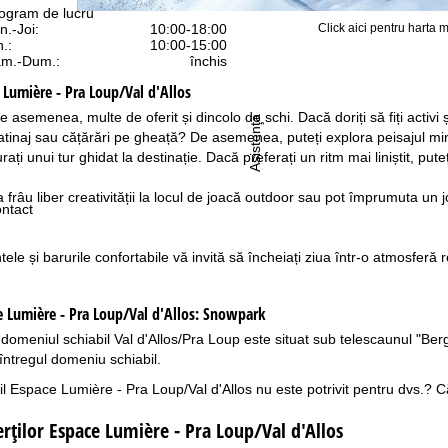
ogram de lucru
Click aici pentru harta m
n.-Joi:
10:00-18:00
n.:
10:00-15:00
m.-Dum.:
închis
 Lumière - Pra Loup/Val d'Allos
de asemenea, multe de oferit și dincolo de schi. Dacă doriți să fiți activi 
Asistenţă
tinaj sau cățărări pe gheață? De asemenea, puteți explora peisajul mi
urați unui tur ghidat la destinație. Dacă preferați un ritm mai liniștit, p
da frâu liber creativității la locul de joacă outdoor sau pot împrumuta un jo
ntact
ele și barurile confortabile vă invită să încheiați ziua într-o atmosferă r
Lumière - Pra Loup/Val d'Allos:
Snowpark
domeniul schiabil Val d'Allos/Pra Loup este situat sub telescaunul "Berg
întregul domeniu schiabil.
l Espace Lumière - Pra Loup/Val d'Allos nu este potrivit pentru dvs.? Că
rţilor Espace Lumière - Pra Loup/Val d'Allos