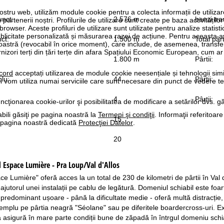
ostru web, utilizăm module cookie pentru a colecta informații de utiliza
unct:
2.576 m
benzi tra
rtenerii noștri. Profilurile de utilizare sunt create pe baza activităților
 browser. Aceste profiluri de utilizare sunt utilizate pentru analize statis
ublicitate personalizată și măsurarea razei de acțiune. Pentru aceasta
ct:
1.500 m
Total pârt
tră (revocabil în orice moment), care include, de asemenea, transfe
nizori terți din țări terțe din afara Spațiului Economic European, cum ar
1.800 m
Pârtii:
cord
acceptați utilizarea de module cookie neesențiale și tehnologii sim
blu:
44
Pârtii:
i vom utiliza numai serviciile care sunt necesare din punct de vedere t
4
Pârtii:
ncţionarea cookie-urilor şi posibilitatea de modificare a setărilor dvs. gă
bili găsiţi pe pagina noastră la
Termeni şi condiţii
. Informaţii referitoare
15
pe pagina noastră dedicată
Protecţiei Datelor
.
20
l
Espace Lumière - Pra Loup/Val d'Allos
ce Lumière" oferă acces la un total de 230 de kilometri de pârtii în Val 
jutorul unei instalații pe cablu de legătură. Domeniul schiabil este foar
 predominant ușoare - până la dificultate medie - oferă multă distracție, în 
emplu pe pârtia neagră "Séolane" sau pe diferitele boardercross-uri. 
 asigură în mare parte condiții bune de zăpadă în întrgul domeniu schia