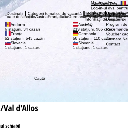
Vă ru
My SnowTrex
My SnowTrex
Abonează
Log-in-ul dvs. pentru 
informaţiile referitoa
Informaţii de călătorie
Despre noi
Destinaţii
Categorii tematice de vacanță
Informaţii
Compania
Toate destinaţiile
Austria
Franţa
Italia
Germania
Elveţia
Cehia
Polonia
•••
Informaţii de călătorie
Despre noi
FAQ
Program de a
Andorra
Austria
Recomandă 
6 staţiuni, 34 cazări
219 staţiuni, 986 cazări
Franţa
Germania
Voucher ca
52 staţiuni, 543 cazări
58 staţiuni, 110 cazări
Abonare New
Slovacia
Slovenia
Contact
1 staţiune, 1 cazare
1 staţiune, 1 cazare
Caută
/Val d'Allos
ul schiabil