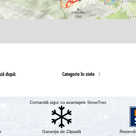
ază după:
Categorie în stele
Comandă sigur cu avantajele SnowTrex
e
Garanţia de Zăpadă
Rezervă 