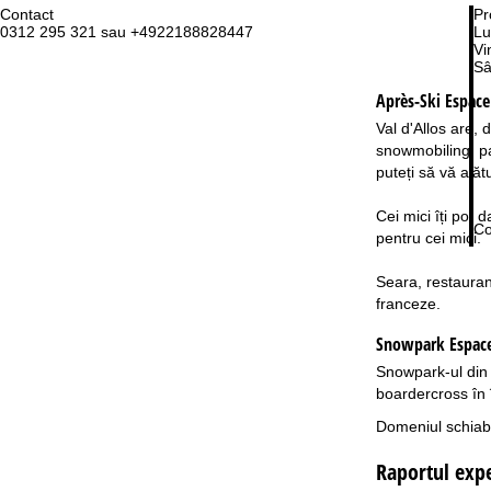
Contact
Pr
0312 295 321 sau +4922188828447
Lu
Vi
Sâ
Après-Ski Espace
Val d'Allos are, 
snowmobiling, pa
puteți să vă alăt
Cei mici îți pot 
Co
pentru cei mici.
Seara, restaurant
franceze.
Snowpark Espace 
Snowpark-ul din 
boardercross în 
Domeniul schiabi
Raportul expe