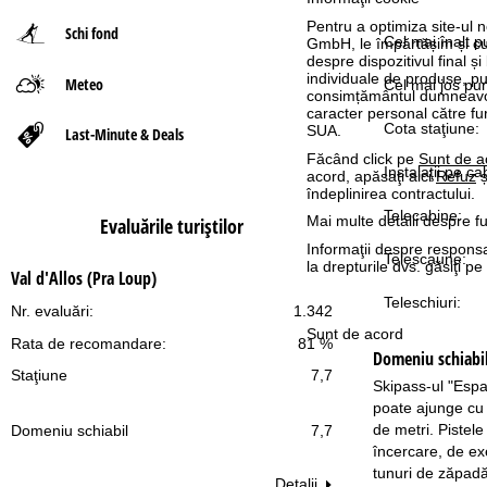
Pentru a optimiza site-ul n
Schi fond
ă
Cel mai înalt p
GmbH, le împărtășim și cu pa
despre dispozitivul final și
individuale de produse, p
Meteo
Cel mai jos pun
consimțământul dumneavoas
caracter personal către fur
Cota staţiune:
SUA.
Last-Minute & Deals
Făcând click pe
Sunt de a
Instalaţii pe ca
acord, apăsaţi aici
Refuz
ș
îndeplinirea contractului.
Telecabine:
Mai multe detalii despre fu
Evaluările turiştilor
Informaţii despre responsa
Telescaune:
la drepturile dvs. găsiţi 
Val d'Allos (Pra Loup)
Teleschiuri:
Nr. evaluări:
1.342
Sunt de acord
Rata de recomandare:
81 %
Domeniu schiabi
Staţiune
7,7
Skipass-ul "Espa
poate ajunge cu a
de metri. Pistele
Domeniu schiabil
7,7
încercare, de ex
tunuri de zăpadă
Detalii