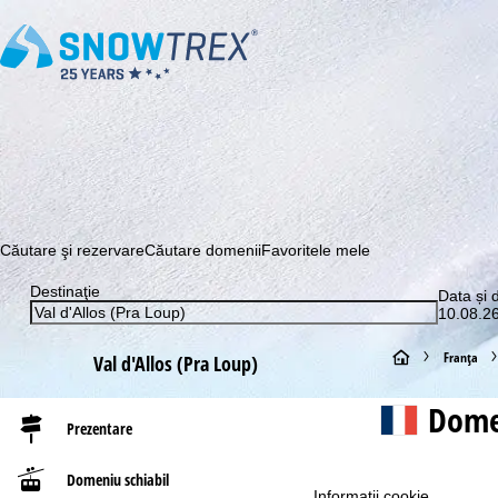
Abonaţi-vă la newsletter-ul nostru și aflați printre primii c
Căutare şi rezervare
Căutare domenii
Favoritele mele
Destinaţie
Data și 
10.08.26
A
Franţa
Val d'Allos (Pra Loup)
c
Dome
Prezentare
a
Domeniu schiabil
s
Informaţii cookie