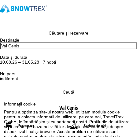
Căutare şi rezervare
Destinaţie
Data și durata
10.08.26 – 31.05.28 | 7 nopţi
Nr. pers.
indiferent
Caută
Informaţii cookie
Val Cenis
Pentru a optimiza site-ul nostru web, utilizăm module cookie
pentru a colecta informații de utilizare, pe care noi, TravelTrex
GmbH, le împărtășim și cu partenerii noștri. Profilurile de utilizare
Prezentare
Regiune de schi
sunt create pe baza activităților dvs. folosind informații despre
dispozitivul final și browser. Aceste profiluri de utilizare sunt
utilizate pentru analize statistice, recomandări individuale de