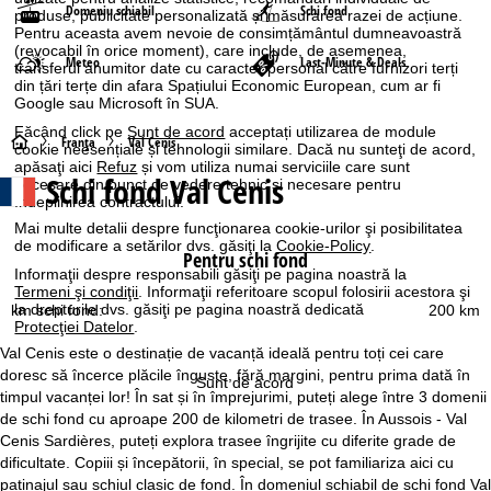
Domeniu schiabil
Schi fond
produse, publicitate personalizată și măsurarea razei de acțiune.
Pentru aceasta avem nevoie de consimțământul dumneavoastră
(revocabil în orice moment), care include, de asemenea,
Meteo
Last-Minute & Deals
transferul anumitor date cu caracter personal către furnizori terți
din țări terțe din afara Spațiului Economic European, cum ar fi
Google sau Microsoft în SUA.
Făcând click pe
Sunt de acord
acceptați utilizarea de module
A
Franţa
Val Cenis
cookie neesențiale și tehnologii similare. Dacă nu sunteţi de acord,
apăsaţi aici
Refuz
și vom utiliza numai serviciile care sunt
Schi fond Val Cenis
necesare din punct de vedere tehnic și necesare pentru
c
îndeplinirea contractului.
Mai multe detalii despre funcţionarea cookie-urilor şi posibilitatea
a
de modificare a setărilor dvs. găsiţi la
Cookie-Policy
.
Pentru schi fond
Informaţii despre responsabili găsiţi pe pagina noastră la
s
Termeni şi condiţii
. Informaţii referitoare scopul folosirii acestora şi
la drepturile dvs. găsiţi pe pagina noastră dedicată
km schi fond:
200 km
ă
Protecţiei Datelor
.
Val Cenis este o destinație de vacanță ideală pentru toți cei care
doresc să încerce plăcile înguste, fără margini, pentru prima dată în
Sunt de acord
timpul vacanței lor! În sat și în împrejurimi, puteți alege între 3 domenii
de schi fond cu aproape 200 de kilometri de trasee. În Aussois - Val
Cenis Sardières, puteți explora trasee îngrijite cu diferite grade de
dificultate. Copiii și începătorii, în special, se pot familiariza aici cu
patinajul sau schiul clasic de fond. În domeniul schiabil de schi fond Val