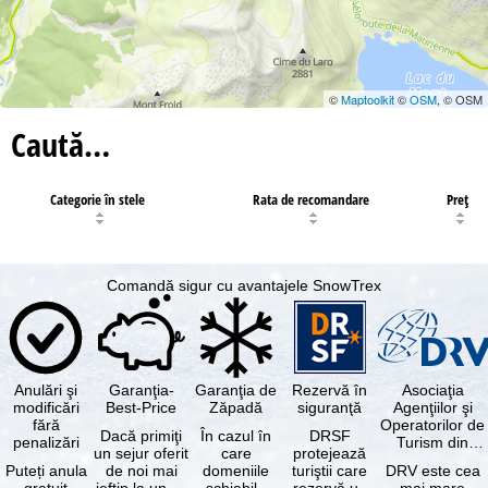
©
Maptoolkit
©
OSM
, © OSM
Caută…
Categorie în stele
Rata de recomandare
Preţ
Comandă sigur cu avantajele SnowTrex
Anulări şi
Garanţia-
Garanţia de
Rezervă în
Asociaţia
modificări
Best-Price
Zăpadă
siguranţă
Agenţiilor şi
fără
Operatorilor de
Dacă primiţi
În cazul în
DRSF
penalizări
Turism din
un sejur oferit
care
protejează
Germania
Puteți anula
de noi mai
domeniile
turiştii care
DRV este cea