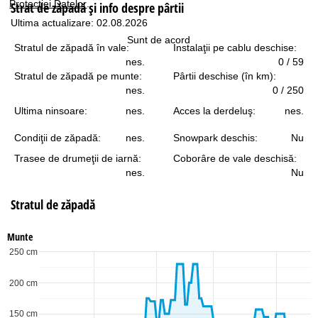
Protecţiei Datelor
.
Strat de zăpadă şi info despre pârtii
Ultima actualizare: 02.08.2026
Sunt de acord
Stratul de zăpadă în vale:
Instalaţii pe cablu deschise:
nes.
0 / 59
Stratul de zăpadă pe munte:
Pârtii deschise (în km):
nes.
0 / 250
Ultima ninsoare:
nes.
Acces la derdeluş:
nes.
Condiţii de zăpadă:
nes.
Snowpark deschis:
Nu
Trasee de drumeţii de iarnă:
Coborâre de vale deschisă:
nes.
Nu
Stratul de zăpadă
Munte
250 cm
200 cm
150 cm