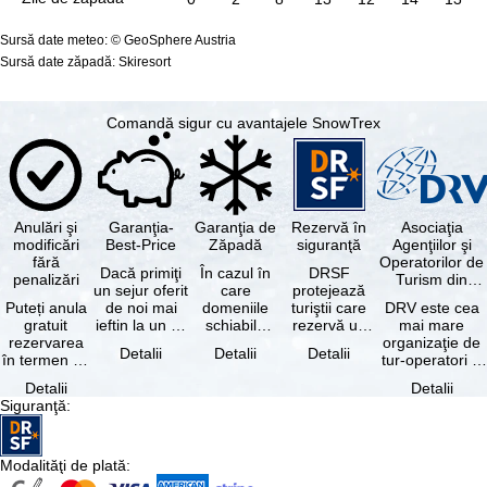
Sursă date meteo: © GeoSphere Austria
Sursă date zăpadă: Skiresort
Comandă sigur cu avantajele SnowTrex
Anulări şi
Garanţia-
Garanţia de
Rezervă în
Asociaţia
modificări
Best-Price
Zăpadă
siguranţă
Agenţiilor şi
fără
Operatorilor de
Dacă primiţi
În cazul în
DRSF
penalizări
Turism din
un sejur oferit
care
protejează
Germania
Puteți anula
de noi mai
domeniile
turiştii care
DRV este cea
gratuit
ieftin la un alt
schiabile
rezervă un
mai mare
rezervarea
tur-operator -
incluse în
pachet turistic
organizaţie de
Detalii
Detalii
Detalii
în termen de
cu aceleaşi …
skipass-ul
sau servicii
tur-operatori şi
5 zile de la
rezervat
turistice …
agenţii de
Detalii
Detalii
data
sunt …
turism din
Siguranţă
:
rezervării, …
Germania.…
Modalităţi de plată
: