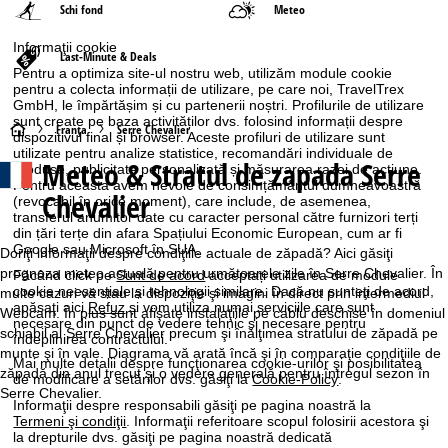
Schi fond
Meteo
Informaţii cookie
Last-Minute & Deals
Pentru a optimiza site-ul nostru web, utilizăm module cookie
pentru a colecta informații de utilizare, pe care noi, TravelTrex
GmbH, le împărtășim și cu partenerii noștri. Profilurile de utilizare
sunt create pe baza activităților dvs. folosind informații despre
A
Franţa
Serre Chevalier
dispozitivul final și browser. Aceste profiluri de utilizare sunt
utilizate pentru analize statistice, recomandări individuale de
Meteo & Stratul de zapada Serre
c
produse, publicitate personalizată și măsurarea razei de acțiune.
Pentru aceasta avem nevoie de consimțământul dumneavoastră
Chevalier
(revocabil în orice moment), care include, de asemenea,
a
transferul anumitor date cu caracter personal către furnizori terți
din țări terțe din afara Spațiului Economic European, cum ar fi
Google sau Microsoft în SUA.
s
Doriţi informaţii despre condiţiile actuale de zăpadă? Aici găsiţi
prognoza meteo actuală pentru următoarele zile în Serre Chevalier. În
Făcând click pe
Sunt de acord
acceptați utilizarea de module
cookie neesențiale și tehnologii similare. Dacă nu sunteţi de acord,
ă
multe cazuri vă stau la dispoziţie şi imagini în direct prin intermediul
apăsaţi aici
Refuz
și vom utiliza numai serviciile care sunt
Webcam. În plus sunt afişate instalaţiile pe cablu deschise în domeniul
necesare din punct de vedere tehnic și necesare pentru
schiabil al Serre Chevalier precum şi înălţimea stratului de zăpadă pe
îndeplinirea contractului.
munte şi în vale. Diagrama vă arată încă şi în comparaţie condiţiile de
Mai multe detalii despre funcţionarea cookie-urilor şi posibilitatea
zăpadă din anul trecut şi o vedere generală pentru întregul sezon în
de modificare a setărilor dvs. găsiţi la
Cookie-Policy
.
Serre Chevalier.
Informaţii despre responsabili găsiţi pe pagina noastră la
Termeni şi condiţii
. Informaţii referitoare scopul folosirii acestora şi
la drepturile dvs. găsiţi pe pagina noastră dedicată