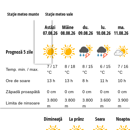
Staţie meteo munte
Staţie meteo vale
Astăzi
Mâine
du.
lu.
ma.
07.08.26
08.08.26
09.08.26
10.08.26
11.08.26
Prognoză 5 zile
7 / 17
8 / 18
8 / 15
6 / 15
7 / 16
Temp. min. / max.
°C
°C
°C
°C
°C
Ore de soare
13 h
13 h
8 h
11 h
10 h
Zăpadă proaspătă
0 cm
0 cm
0 cm
0 cm
0 cm
3.800
3.800
3.800
3.600
3.900
Limita de ninsoare
m
m
m
m
m
Dimineaţă
La prânz
Seara
Noapte