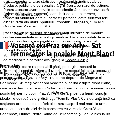
utilizate pentru analize statistice, recomandări individuale de
Schi fond
Meteo
produse, publicitate personalizată și măsurarea razei de acțiune.
Pentru aceasta avem nevoie de consimțământul dumneavoastră
(revocabil în orice moment), care include, de asemenea,
Last-Minute & Deals
transferul anumitor date cu caracter personal către furnizori terți
din țări terțe din afara Spațiului Economic European, cum ar fi
Google sau Microsoft în SUA.
Făcând click pe
Sunt de acord
acceptați utilizarea de module
A
Franţa
Val d'Arly
Praz sur Arly
cookie neesențiale și tehnologii similare. Dacă nu sunteţi de acord,
apăsaţi aici
Refuz
și vom utiliza numai serviciile care sunt
Vacanță ski
Praz sur Arly – Sat
c
necesare din punct de vedere tehnic și necesare pentru
îndeplinirea contractului.
fermecător la poalele Mont Blanc!
a
Mai multe detalii despre funcţionarea cookie-urilor şi posibilitatea
de modificare a setărilor dvs. găsiţi la
Cookie-Policy
.
s
Praz sur Arly
Informaţii despre responsabili găsiţi pe pagina noastră la
Termeni şi condiţii
. Informaţii referitoare scopul folosirii acestora şi
În partea superioară a Flusses Arly, în o parte largă a văii, veţi găsi
la drepturile dvs. găsiţi pe pagina noastră dedicată
ă
primitorul sătuc Praz sur Arly - nu foarte departe de Megève şi
Protecţiei Datelor
.
Chamonix. Drumeţii vor adora vederea superbă asupra Mont Blanc,
care vi se deschide de aici. Cu farmecul său tradiţional şi numeroasele
Sunt de acord
posibilităţi pentru copii, Praz sur Arly oferă şi pentru familii condiţii
ideale - o dovadă este şi distincţia "Famille Plus". Cu siguranţă însă ca
staţiunea are destule de oferit şi pentru oaspeţii mai mari, la urma
urmei au acces de aici de la asocierea cu vecinele Crest-Voland
Cohennoz, Flumet, Notre Dame de Bellecombe şi Les Saisies la un