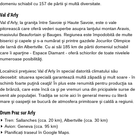
domeniu schiabil cu 157 de pârtii şi multă diversitate.
Val d'Arly
Val d'Arly, la graniţa între Savoie şi Haute Savoie, este o vale
pitorească care oferă vederi superbe asupra lanţului montan Aravis,
masivului Beaufortain şi Bauges. Regiunea este împodobită de multe
biserici şi capele şi s-a numărat şi printre gazdele Jocurilor Olimpice
de Iarnă din Albertville. Cu ai săi 185 km de pârtii domeniul schiabil
care îi aparţine - Espace Diamant - oferă schiorilor de toate nivelele
numeroase posibilităţi.
Localnicii preţuiesc Val d'Arly în special datorită climatului său
deosebit: situarea specială garantează multă zăpadă şi mult soare - în
schimb foarte puţină ceaţă! În plus este renumită pentru producţia sa
de brânză, care este încă ca şi pe vremuri una din pricipalele surse de
venit ale populaţiei. Tradiţia se scrie aici în general mereu cu literă
mare şi oaspeţii se bucură de atmosfera primitoare şi caldă a regiunii.
Drum Praz sur Arly
Tren: Sallanches (cca. 20 km), Albertville (cca. 30 km)
Avion: Geneva (cca. 95 km)
Planificați traseul în
Google Maps
.