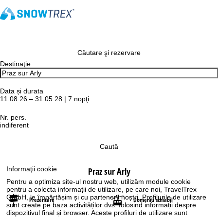
Căutare şi rezervare
Destinaţie
Data și durata
11.08.26 – 31.05.28 | 7 nopţi
Nr. pers.
indiferent
Caută
Informaţii cookie
Praz sur Arly
Pentru a optimiza site-ul nostru web, utilizăm module cookie
pentru a colecta informații de utilizare, pe care noi, TravelTrex
GmbH, le împărtășim și cu partenerii noștri. Profilurile de utilizare
Prezentare
Domeniu schiabil
sunt create pe baza activităților dvs. folosind informații despre
dispozitivul final și browser. Aceste profiluri de utilizare sunt