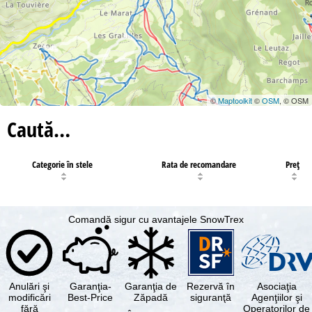
©
Maptoolkit
©
OSM
, © OSM
Caută…
Categorie în stele
Rata de recomandare
Preţ
Comandă sigur cu avantajele SnowTrex
Anulări şi
Garanţia-
Garanţia de
Rezervă în
Asociaţia
modificări
Best-Price
Zăpadă
siguranţă
Agenţiilor şi
fără
Operatorilor de