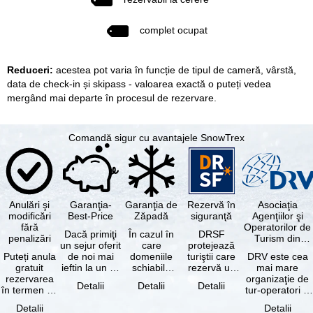
complet ocupat
Reduceri:
acestea pot varia în funcție de tipul de cameră, vârstă,
data de check-in și skipass - valoarea exactă o puteți vedea
mergând mai departe în procesul de rezervare.
Comandă sigur cu avantajele SnowTrex
Anulări şi
Garanţia-
Garanţia de
Rezervă în
Asociaţia
modificări
Best-Price
Zăpadă
siguranţă
Agenţiilor şi
fără
Operatorilor de
Dacă primiţi
În cazul în
DRSF
penalizări
Turism din
un sejur oferit
care
protejează
Germania
Puteți anula
de noi mai
domeniile
turiştii care
DRV este cea
gratuit
ieftin la un alt
schiabile
rezervă un
mai mare
rezervarea
tur-operator -
incluse în
pachet turistic
organizaţie de
Detalii
Detalii
Detalii
în termen de
cu aceleaşi …
skipass-ul
sau servicii
tur-operatori şi
5 zile de la
rezervat
turistice …
agenţii de
Detalii
Detalii
data
sunt …
turism din