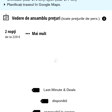
Planificați traseul în
Google Maps
.
Vedere de ansamblu prețuri
(toate preţurile de pers.)
2 nopţi
Mai mult
•••
de la 229 €
Last-Minute & Deals
disponibil
rezervabil la cerere