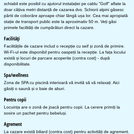
schiabil este posibil cu ajutorul instalației pe cablu "Golf" aflate la
doar câțiva metri distanță de cazarea dvs. Schiorii alpini găsesc
pârtii de coborâre aproape chiar lângă ușa lor. Cea mai apropiată
stație de transport public este la aproximativ 50 m. Veți găsi
primele facilități de cumpărături direct la cazare.
Facilităţi
Facilitățile de cazare includ o recepție cu seif și zonă de primire.
Wi-Fi-ul este disponibil pentru oaspeții la recepție. La fața locului
există și locuri de parcare acoperite (contra cost) - după
disponibilitate.
Spa/wellness
Zona de SPA cu piscină interioară vă invită să vă relaxați. Aici
găsiți o saună și o baie de aburi.
Pentru copii
Locuința are o zonă de joacă pentru copii. La cerere primiți la
sosire un pachet pentru bebeluși.
Agrement
La cazare există biliard (contra cost) pentru activități de agrement.