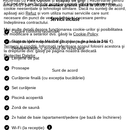
Rezervați cu
Flex-Option
și
scăpați de griji
! | Rezervările pentru
Făcând click pe
Sunt de acord
acceptați utilizarea de module
iarna 26/27 pot fi în plus
anulate gratuit până la 30.09.
!
(Detalii)
cookie neesențiale și tehnologii similare. Dacă nu sunteţi de acord,
apăsaţi aici
Refuz
și vom utiliza numai serviciile care sunt
necesare din punct de vedere tehnic și necesare pentru
Servicii incluse
îndeplinirea contractului.
Mai multe detalii despre funcţionarea cookie-urilor şi posibilitatea
Cazare conform rezervării
de modificare a setărilor dvs. găsiţi la
Cookie-Policy
.
Skipass Vallée de Méribel
(în valoare de până la 346 €).
Informaţii despre responsabili găsiţi pe pagina noastră la
Termeni şi condiţii
. Informaţii referitoare scopul folosirii acestora şi
Detalii/excepții: v. procesul de rezervare.
la drepturile dvs. găsiţi pe pagina noastră dedicată
Protecţiei Datelor
.
Lenjerie de pat
Prosoape
Sunt de acord
Curățenie finală (cu excepția bucătăriei)
Set curăţenie
Piscină acoperită
Zonă de saună
2x halat de baie /apartament/ședere (pe bază de închiriere)
Wi-Fi (la recepție)