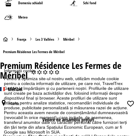
Domeniu schiabil
Schi fond
Meteo
A
Franţa
Les 3 Vallées
Méribel
c
Premium Résidence Les Fermes de Méribel
Premium Résidence Les Fermes de
a
Informaţii cookie
Méribel
°°°°°
s
Pentru a optimiza site-ul nostru web, utilizăm module cookie
pentru a colecta informații de utilizare, pe care noi, TravelTrex
GmbH, le împărtășim și cu partenerii noștri. Profilurile de utilizare
Méribel
ă
sunt create pe baza activităților dvs. folosind informații despre
dispozitivul final și browser. Aceste profiluri de utilizare sunt
utilizate pentru analize statistice, recomandări individuale de
Harta
produse, publicitate personalizată și măsurarea razei de acțiune.
Pentru aceasta avem nevoie de consimțământul dumneavoastră
(revocabil în orice moment), care include, de asemenea,
Vedere de ansamblu prețuri
transferul anumitor date cu caracter personal către furnizori terți
din țări terțe din afara Spațiului Economic European, cum ar fi
Google sau Microsoft în SUA.