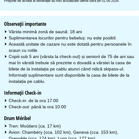
Preţurile de achitat la destinație au fost actualizate ultima oară pe 01.06.2026.
Observaţii importante
Vârsta minimă zonă de saună: 18 ani
Suplimentarea locurilor pentru bebeluș: nu este posibil.
Această unitate de cazare nu este dotată pentru persoanele în
scaun cu rotile.
Copiii sub 5 ani (vârsta la check-out) și seniorii de 75 de ani sau
mai în vârstă trebuie să prezinte o dovadă a vârstei la casa de
bilete de la instalația pe cablu atunci când ridică skipass-ul.
Informații suplimentare sunt disponibile la casa de bilete de la
instalația pe cablu.
Informații Check-in
Check-in: de la ora 17:00
Check-out: până la ora 10:00
Drum Méribel
Tren: Moûtiers (ca. 17 km)
Avion: Chambéry (cca. 102 km), Geneva (cca. 153 km),
Grenoble (cca. 174 km), Lyon (cca. 177 km)