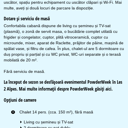
uscător, spațiu pentru echipament cu uscător clăpari și Wi-Fi. Mai
multe, aveți și două locuri de parcare la dispoziție.
Dotare și serviciu de masă
Confortabila cabană dispune de living cu șemineu și TV-sat
(plasmă), o zonă de servit masa, o bucătărie complet utilată cu
frigider și congelator, cuptor, plită vitroceramică, cuptor cu
microunde, mixer, aparat de Raclette, prăjitor de pâine, mașină de
spălat vase, și filtru de cafea. În plus, chalet-ul are 5 dormitoare cu
duș propriu și parțial și cu WC privat, WC-uri separate și o terasă
mobilată de 20 m².
Fără serviciu de masă.
La început de sezon se desfăşoară evenimentul PowderWeek în Les
2 Alpes. Mai multe informații despre PowderWeek găsiți
aici
.
Opțiuni de camere
Chalet 14 pers. (cca. 150 m²), fără masă
Living cu șemineu și TV-sat
2 dormitoare cu pat dublu