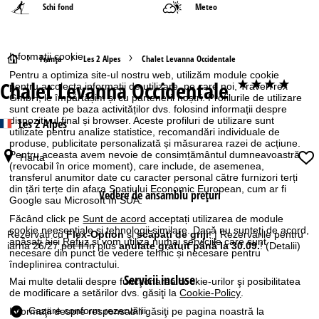
Schi fond
Meteo
Informaţii cookie
A
Franţa
Les 2 Alpes
Chalet Levanna Occidentale
Pentru a optimiza site-ul nostru web, utilizăm module cookie
Chalet Levanna Occidentale
****
pentru a colecta informații de utilizare, pe care noi, TravelTrex
c
GmbH, le împărtășim și cu partenerii noștri. Profilurile de utilizare
sunt create pe baza activităților dvs. folosind informații despre
a
dispozitivul final și browser. Aceste profiluri de utilizare sunt
Les 2 Alpes
utilizate pentru analize statistice, recomandări individuale de
produse, publicitate personalizată și măsurarea razei de acțiune.
s
Pentru aceasta avem nevoie de consimțământul dumneavoastră
Harta
(revocabil în orice moment), care include, de asemenea,
ă
transferul anumitor date cu caracter personal către furnizori terți
din țări terțe din afara Spațiului Economic European, cum ar fi
Vedere de ansamblu prețuri
Google sau Microsoft în SUA.
Făcând click pe
Sunt de acord
acceptați utilizarea de module
cookie neesențiale și tehnologii similare. Dacă nu sunteţi de acord,
Rezervați cu
Flex-Option
și
scăpați de griji
! | Rezervările pentru
apăsaţi aici
Refuz
și vom utiliza numai serviciile care sunt
iarna 26/27 pot fi în plus
anulate gratuit până la 30.09.
!
(Detalii)
necesare din punct de vedere tehnic și necesare pentru
îndeplinirea contractului.
Servicii incluse
Mai multe detalii despre funcţionarea cookie-urilor şi posibilitatea
de modificare a setărilor dvs. găsiţi la
Cookie-Policy
.
Cazare conform rezervării
Informaţii despre responsabili găsiţi pe pagina noastră la