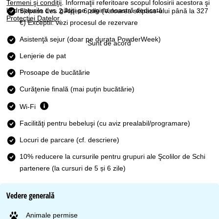
Termeni şi condiţii
. Informaţii referitoare scopul folosirii acestora şi
la drepturile dvs. găsiţi pe pagina noastră dedicată
Skipass Les 2 Alpes 6 zile
(Valoarea skipass-ului până la 327
Protecţiei Datelor
.
€) Exceptii: vezi procesul de rezervare
Asistenţă sejur (doar pe durata PowderWeek)
Sunt de acord
Lenjerie de pat
Prosoape de bucătărie
Curăţenie finală (mai puţin bucătărie)
Wi-Fi
Facilităţi pentru bebeluşi (cu aviz prealabil/programare)
Locuri de parcare (cf. descriere)
10% reducere la cursurile pentru grupuri ale Şcolilor de Schi
partenere (la cursuri de 5 și 6 zile)
Vedere generală
Animale permise