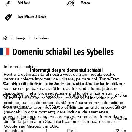
Schi fond
Meteo
Last-Minute & Deals
A
Franţa
Le Corbier
Domeniu schiabil
Les Sybelles
c
a
Informaţii cookie
Informaţii despre domeniul schiabil
s
Pentru a optimiza site-ul nostru web, utilizăm module cookie
pentru a colecta informații de utilizare, pe care noi, TravelTrex
Cel mai înalt punct:
2.620 m
benzi transportatoare:
8
GmbH, le împărtășim și cu partenerii noștri. Profilurile de utilizare
ă
sunt create pe baza activităților dvs. folosind informații despre
dispozitivul final și browser. Aceste profiluri de utilizare sunt
Cel mai jos punct:
1.100 m
Total pârtii:
275 km
utilizate pentru analize statistice, recomandări individuale de
produse, publicitate personalizată și măsurarea razei de acțiune.
Cota staţiune:
1.550 m
Pârtii:
59 km
Pentru aceasta avem nevoie de consimțământul dumneavoastră
(revocabil în orice moment), care include, de asemenea,
transferul anumitor date cu caracter personal către furnizori terți
Instalaţii pe cablu:
61
Pârtii:
194 km
din țări terțe din afara Spațiului Economic European, cum ar fi
Google sau Microsoft în SUA.
Telecabine:
1
Pârtii:
22 km