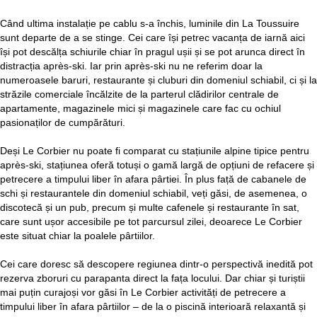
Când ultima instalație pe cablu s-a închis, luminile din La Toussuire
sunt departe de a se stinge. Cei care își petrec vacanța de iarnă aici
își pot descălța schiurile chiar în pragul ușii și se pot arunca direct în
distracția après-ski. Iar prin après-ski nu ne referim doar la
numeroasele baruri, restaurante și cluburi din domeniul schiabil, ci și la
străzile comerciale încălzite de la parterul clădirilor centrale de
apartamente, magazinele mici și magazinele care fac cu ochiul
pasionaților de cumpărături.
Deși Le Corbier nu poate fi comparat cu stațiunile alpine tipice pentru
après-ski, stațiunea oferă totuși o gamă largă de opțiuni de refacere și
petrecere a timpului liber în afara pârtiei. În plus față de cabanele de
schi și restaurantele din domeniul schiabil, veți găsi, de asemenea, o
discotecă și un pub, precum și multe cafenele și restaurante în sat,
care sunt ușor accesibile pe tot parcursul zilei, deoarece Le Corbier
este situat chiar la poalele pârtiilor.
Cei care doresc să descopere regiunea dintr-o perspectivă inedită pot
rezerva zboruri cu parapanta direct la fața locului. Dar chiar și turiștii
mai puțin curajoși vor găsi în Le Corbier activități de petrecere a
timpului liber în afara pârtiilor – de la o piscină interioară relaxantă și