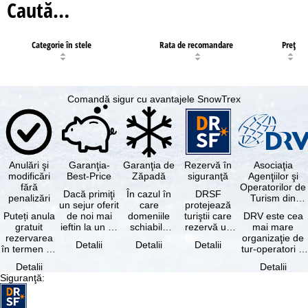
Caută…
Categorie în stele
Rata de recomandare
Preţ
Comandă sigur cu avantajele SnowTrex
Anulări şi
Garanţia-
Garanţia de
Rezervă în
Asociaţia
modificări
Best-Price
Zăpadă
siguranţă
Agenţiilor şi
fără
Operatorilor de
Dacă primiţi
În cazul în
DRSF
penalizări
Turism din
un sejur oferit
care
protejează
Germania
Puteți anula
de noi mai
domeniile
turiştii care
DRV este cea
gratuit
ieftin la un alt
schiabile
rezervă un
mai mare
rezervarea
tur-operator -
incluse în
pachet turistic
organizaţie de
Detalii
Detalii
Detalii
în termen de
cu aceleaşi …
skipass-ul
sau servicii
tur-operatori şi
5 zile de la
rezervat
turistice …
agenţii de
Detalii
Detalii
data
sunt …
turism din
Siguranţă
:
rezervării, …
Germania.…