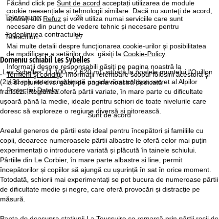
Făcând click pe
Sunt de acord
acceptați utilizarea de module
cookie neesențiale și tehnologii similare. Dacă nu sunteţi de acord,
Telescaune:
25
apăsaţi aici
Refuz
și vom utiliza numai serviciile care sunt
necesare din punct de vedere tehnic și necesare pentru
îndeplinirea contractului.
Teleschiuri:
27
Mai multe detalii despre funcţionarea cookie-urilor şi posibilitatea
de modificare a setărilor dvs. găsiţi la
Cookie-Policy
.
Domeniu schiabil
Les Sybelles
Informaţii despre responsabili găsiţi pe pagina noastră la
„Les Sybelles” (1.100 – 2.620 m), situată la poalele muntelui l’Ouillon
Termeni şi condiţii
. Informaţii referitoare scopul folosirii acestora şi
(2.431 m), este considerată un adevărat colțișor secret al Alpilor
la drepturile dvs. găsiţi pe pagina noastră dedicată
Protecţiei Datelor
.
francezi. Regiunea oferă pârtii variate, în mare parte cu dificultate
ușoară până la medie, ideale pentru schiori de toate nivelurile care
doresc să exploreze o regiune diversă și pitorească.
Sunt de acord
Arealul generos de pârtii este ideal pentru începători și familiile cu
copii, deoarece numeroasele pârtii albastre le oferă celor mai puțin
experimentați o introducere variată și plăcută în tainele schiului.
Pârtiile din Le Corbier, în mare parte albastre și line, permit
începătorilor și copiilor să ajungă cu ușurință în sat în orice moment.
Totodată, schiorii mai experimentați se pot bucura de numeroase pârtii
de dificultate medie și negre, care oferă provocări și distracție pe
măsură.
Panta de deasupra stațiunii La Toussuire se remarcă prin pârtii roșii de