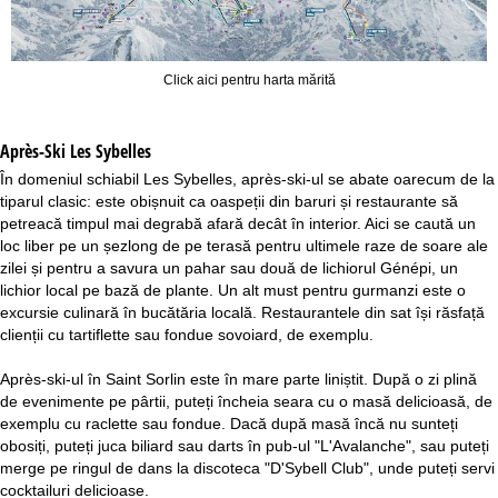
Click aici pentru harta mărită
Après-Ski Les Sybelles
În domeniul schiabil Les Sybelles, après-ski-ul se abate oarecum de la
tiparul clasic: este obișnuit ca oaspeții din baruri și restaurante să
petreacă timpul mai degrabă afară decât în interior. Aici se caută un
loc liber pe un șezlong de pe terasă pentru ultimele raze de soare ale
zilei și pentru a savura un pahar sau două de lichiorul Génépi, un
lichior local pe bază de plante. Un alt must pentru gurmanzi este o
excursie culinară în bucătăria locală. Restaurantele din sat își răsfață
clienții cu tartiflette sau fondue sovoiard, de exemplu.
Après-ski-ul în Saint Sorlin este în mare parte liniștit. După o zi plină
de evenimente pe pârtii, puteți încheia seara cu o masă delicioasă, de
exemplu cu raclette sau fondue. Dacă după masă încă nu sunteți
obosiți, puteți juca biliard sau darts în pub-ul "L'Avalanche", sau puteți
merge pe ringul de dans la discoteca "D'Sybell Club", unde puteți servi
cocktailuri delicioase.