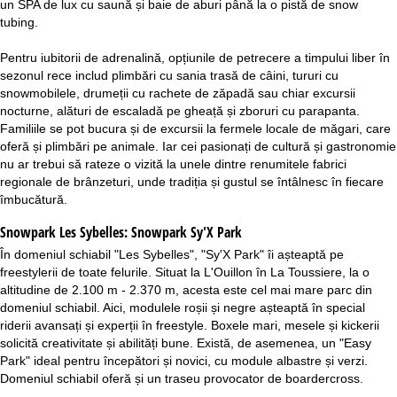
un SPA de lux cu saună și baie de aburi până la o pistă de snow
tubing.
Pentru iubitorii de adrenalină, opțiunile de petrecere a timpului liber în
sezonul rece includ plimbări cu sania trasă de câini, tururi cu
snowmobilele, drumeții cu rachete de zăpadă sau chiar excursii
nocturne, alături de escaladă pe gheață și zboruri cu parapanta.
Familiile se pot bucura și de excursii la fermele locale de măgari, care
oferă și plimbări pe animale. Iar cei pasionați de cultură și gastronomie
nu ar trebui să rateze o vizită la unele dintre renumitele fabrici
regionale de brânzeturi, unde tradiția și gustul se întâlnesc în fiecare
îmbucătură.
Snowpark Les Sybelles:
Snowpark Sy'X Park
În domeniul schiabil "Les Sybelles", "Sy'X Park" îi așteaptă pe
freestylerii de toate felurile. Situat la L'Ouillon în La Toussiere, la o
altitudine de 2.100 m - 2.370 m, acesta este cel mai mare parc din
domeniul schiabil. Aici, modulele roșii și negre așteaptă în special
riderii avansați și experții în freestyle. Boxele mari, mesele și kickerii
solicită creativitate și abilități bune. Există, de asemenea, un "Easy
Park" ideal pentru începători și novici, cu module albastre și verzi.
Domeniul schiabil oferă și un traseu provocator de boardercross.