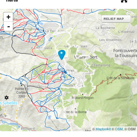
+
RELIEF MAP
-
21
©
Maptoolkit
©
OSM
, © OSM