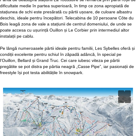
dificultate medie în partea superioară, în timp ce zona apropiată de
stațiunea de schi este presărată cu pârtii ușoare, de culoare albastru
deschis, ideale pentru începători. Telecabina de 10 persoane Côte du
Bois leagă zona de vale a stațiunii de centrul domeniului, de unde se
poate accesa cu ușurință Ouillon și Le Corbier prin intermediul altor
instalații pe cablu.
Pe lângă numeroasele pârtii ideale pentru familii, Les Sybelles oferă și
condiții excelente pentru schiul în zăpadă adâncă, în special pe
l’Ouillon, Bellard și Grand Truc. Cei care iubesc viteza pe pârtii
pregătite se pot distra pe pârtia neagră „Casse Pipe”, iar pasionații de
freestyle își pot testa abilitățile în snowpark.