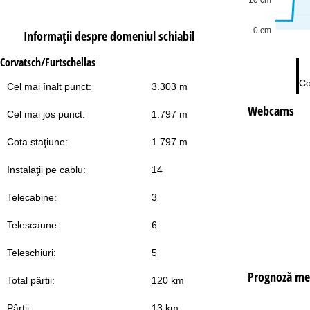
0 cm
Informaţii despre domeniul schiabil
Corvatsch/Furtschellas
Co
Cel mai înalt punct:
3.303 m
Webcams
Cel mai jos punct:
1.797 m
Cota staţiune:
1.797 m
Instalaţii pe cablu:
14
Telecabine:
3
Telescaune:
6
Teleschiuri:
5
Prognoză me
Total pârtii:
120 km
Pârtii:
13 km