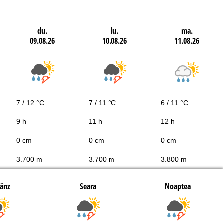
du.
lu.
ma.
09.08.26
10.08.26
11.08.26
7 / 12 °C
7 / 11 °C
6 / 11 °C
9 h
11 h
12 h
0 cm
0 cm
0 cm
3.700 m
3.700 m
3.800 m
rânz
Seara
Noaptea