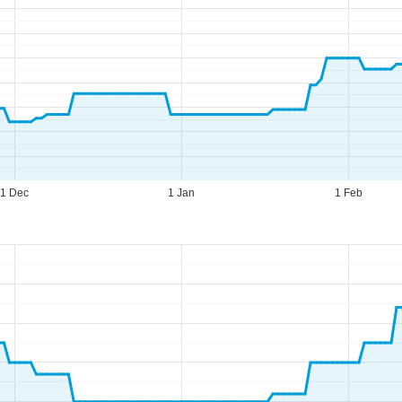
1 Dec
1 Jan
1 Feb
ogram de lucru
n.-Joi:
10:00-18:00
n.:
10:00-15:00
m.-Dum.:
închis