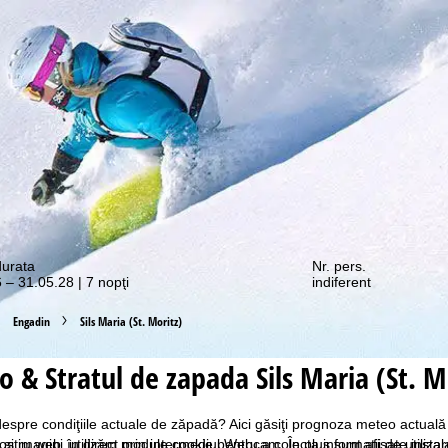
e promoții vă așteaptă!
durata
Nr. pers.
 – 31.05.28 | 7 nopţi
indiferent
Engadin
Sils Maria (St. Moritz)
 & Stratul de zapada Sils Maria (St. M
 despre condiţiile actuale de zăpadă? Aici găsiţi prognoza meteo actuală 
ostru web, utilizăm module cookie pentru a colecta informații de utiliza
e şi imagini în direct prin intermediul Webcam. În plus sunt afişate instal