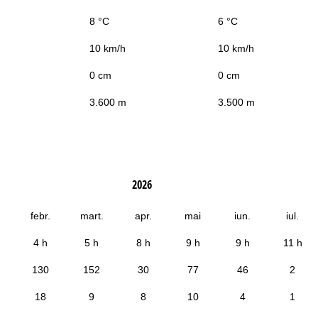
8 °C
6 °C
10 km/h
10 km/h
0 cm
0 cm
3.600 m
3.500 m
2026
febr.
mart.
apr.
mai
iun.
iul.
4 h
5 h
8 h
9 h
9 h
11 h
130
152
30
77
46
2
18
9
8
10
4
1