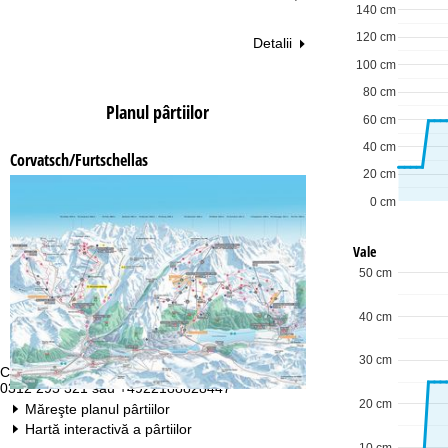
140 cm
120 cm
Detalii
100 cm
80 cm
Planul pârtiilor
60 cm
40 cm
Corvatsch/Furtschellas
20 cm
0 cm
Vale
50 cm
40 cm
30 cm
Contact
Pr
0312 295 321 sau +4922188828447
Lu
Vi
20 cm
Măreşte planul pârtiilor
Sâ
Hartă interactivă a pârtiilor
10 cm