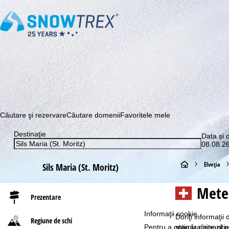
Abonaţi-vă la newsletter-ul nostru și aflați printre primii c
Căutare şi rezervare
Căutare domenii
Favoritele mele
Destinaţie
Data și 
08.08.26
A
Elveţia
Sils Maria (St. Moritz)
c
Meteo
Prezentare
a
Informaţii cookie
Doriţi informaţii
Regiune de schi
s
Pentru a optimiza site-ul n
stau la dispoziţi