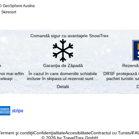
 © GeoSphere Austria
 Skiresort
Comandă sigur cu avantajele SnowTrex
e
Garanţia de Zăpadă
Rezervă 
noi mai ieftin
În cazul în care domeniile schiabile
DRSF protejează tu
aceleaşi …
incluse în skipass-ul rezervat sunt …
pachet turistic s
Detalii
D
Termeni şi condiţii
Confidenţialitate
Accesibilitate
Contractul cu Turistul
FA
© 2026 by TravelTrex GmbH