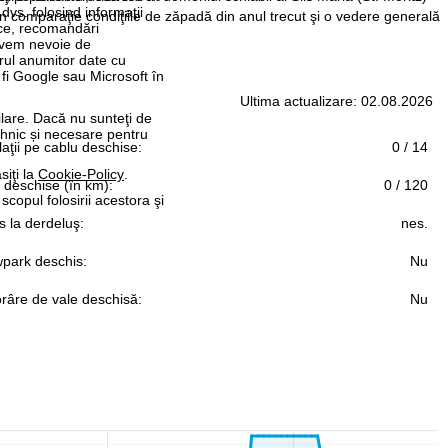
 dvs. folosind informații
n comparaţie condiţiile de zăpadă din anul trecut şi o vedere generală
tice, recomandări
 avem nevoie de
rul anumitor date cu
 fi Google sau Microsoft în
Ultima actualizare: 02.08.2026
ilare. Dacă nu sunteţi de
ehnic și necesare pentru
laţii pe cablu deschise:
0 / 14
siţi la
Cookie-Policy
.
i deschise (în km):
0 / 120
 scopul folosirii acestora şi
 la derdeluş:
nes.
park deschis:
Nu
râre de vale deschisă:
Nu