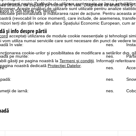
rtenerii noștri. Profilurile de utilizare sunt create pe baza activităților
mea stratului de zăpadă pe munte şi în vale. Diagrama vă arată încă şi î
 browser. Aceste profiluri de utilizare sunt utilizate pentru analize statis
ezon în Sils Maria (St. Moritz).
ublicitate personalizată și măsurarea razei de acțiune. Pentru aceasta
tră (revocabil în orice moment), care include, de asemenea, transfe
nizori terți din țări terțe din afara Spațiului Economic European, cum ar
dă şi info despre pârtii
cord
acceptați utilizarea de module cookie neesențiale și tehnologii sim
i vom utiliza numai serviciile care sunt necesare din punct de vedere t
padă în vale:
nes.
Insta
ncţionarea cookie-urilor şi posibilitatea de modificare a setărilor dvs. gă
ăpadă pe munte:
nes.
Pârti
bili găsiţi pe pagina noastră la
Termeni şi condiţii
. Informaţii referitoare
pe pagina noastră dedicată
Protecţiei Datelor
.
re:
nes.
Acces
ăpadă:
nes.
Snow
meţii de iarnă:
nes.
Cobo
ăpadă