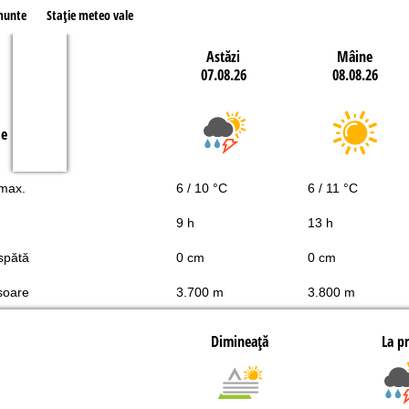
munte
Staţie meteo vale
Astăzi
Mâine
07.08.26
08.08.26
le
 max.
6 / 10 °C
6 / 11 °C
9 h
13 h
spătă
0 cm
0 cm
soare
3.700 m
3.800 m
Dimineaţă
La p