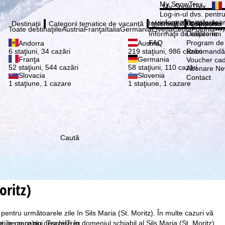
Vă ru
My SnowTrex
My SnowTrex
Abonează
Log-in-ul dvs. pentru 
informaţiile referitoa
Informaţii de călătorie
Despre noi
Destinaţii
Categorii tematice de vacanță
Informaţii
Compania
Toate destinaţiile
Austria
Franţa
Italia
Germania
Elveţia
Cehia
Polonia
•••
Informaţii de călătorie
Despre noi
FAQ
Program de a
Andorra
Austria
Recomandă 
6 staţiuni, 34 cazări
219 staţiuni, 986 cazări
Franţa
Germania
Voucher ca
52 staţiuni, 544 cazări
58 staţiuni, 110 cazări
Abonare New
Slovacia
Slovenia
Contact
1 staţiune, 1 cazare
1 staţiune, 1 cazare
Caută
oritz)
pentru următoarele zile în Sils Maria (St. Moritz). În multe cazuri vă
re, pe care noi, TravelTrex
aţiile pe cablu deschise în domeniul schiabil al Sils Maria (St. Moritz)