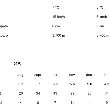
7 °C
8 °C
15 km/h
5 km/h
spătă
0 cm
0 cm
soare
3.700 m
3.700 m
2025
aug.
sept.
oct.
nov.
dec.
ian.
8 h
6 h
6 h
5 h
5 h
4 h
)
20
34
43
99
26
74
dă
4
8
7
11
4
9