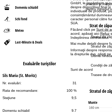
GmbH, le împărtășim și cu pa
precum şi înălţi
despre dispozitivul final și
Domeniu schiabil
ă
pentru întregul s
individuale de produse, p
consimțământul dumneavoas
Schi fond
caracter personal către fur
SUA.
Strat de zăpa
Făcând click pe
Sunt de a
Meteo
acord, apăsaţi aici
Refuz
ș
Stratul de ză
îndeplinirea contractului.
Last-Minute & Deals
Mai multe detalii despre fu
Stratul de z
Informaţii despre responsa
la drepturile dvs. găsiţi 
Ultima ninsoa
Evaluările turiştilor
Condiţii de z
Sunt de acord
Trasee de dru
Sils Maria (St. Moritz)
Nr. evaluări:
31
Stratul de z
Rata de recomandare:
100 %
Staţiune
9,5
Munte
160 cm
Domeniu schiabil
9,7