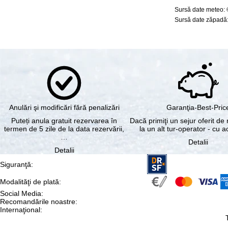
Sursă date meteo:
Sursă date zăpadă:
Anulări şi modificări fără penalizări
Garanţia-Best-Pric
Puteți anula gratuit rezervarea în
Dacă primiţi un sejur oferit de 
termen de 5 zile de la data rezervării,
la un alt tur-operator - cu 
…
Detalii
Detalii
Siguranţă
:
Modalităţi de plată
:
Social Media
:
Recomandările noastre
:
Internaţional
: