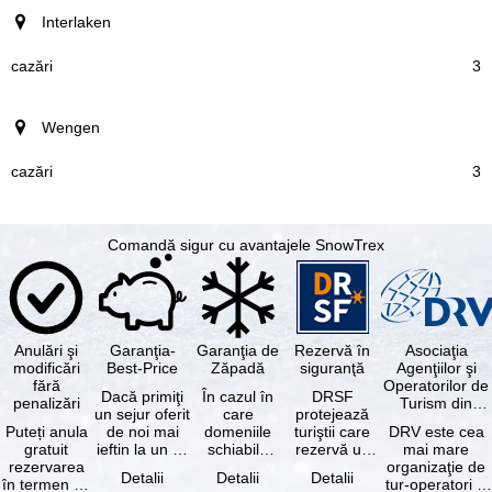
Interlaken
3
Wengen
3
Comandă sigur cu avantajele SnowTrex
Anulări şi
Garanţia-
Garanţia de
Rezervă în
Asociaţia
modificări
Best-Price
Zăpadă
siguranţă
Agenţiilor şi
fără
Operatorilor de
Dacă primiţi
În cazul în
DRSF
penalizări
Turism din
un sejur oferit
care
protejează
Germania
Puteți anula
de noi mai
domeniile
turiştii care
DRV este cea
gratuit
ieftin la un alt
schiabile
rezervă un
mai mare
rezervarea
tur-operator -
incluse în
pachet turistic
organizaţie de
Detalii
Detalii
Detalii
în termen de
cu aceleaşi …
skipass-ul
sau servicii
tur-operatori şi