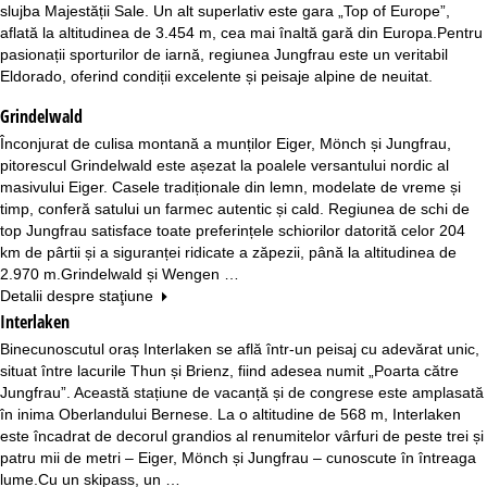
slujba Majestății Sale. Un alt superlativ este gara „Top of Europe”,
aflată la altitudinea de 3.454 m, cea mai înaltă gară din Europa.Pentru
pasionații sporturilor de iarnă, regiunea Jungfrau este un veritabil
Eldorado, oferind condiții excelente și peisaje alpine de neuitat.
Grindelwald
Înconjurat de culisa montană a munților Eiger, Mönch și Jungfrau,
pitorescul Grindelwald este așezat la poalele versantului nordic al
masivului Eiger. Casele tradiționale din lemn, modelate de vreme și
timp, conferă satului un farmec autentic și cald. Regiunea de schi de
top Jungfrau satisface toate preferințele schiorilor datorită celor 204
km de pârtii și a siguranței ridicate a zăpezii, până la altitudinea de
2.970 m.Grindelwald și Wengen …
Detalii despre staţiune
Interlaken
Binecunoscutul oraș Interlaken se află într-un peisaj cu adevărat unic,
situat între lacurile Thun și Brienz, fiind adesea numit „Poarta către
Jungfrau”. Această stațiune de vacanță și de congrese este amplasată
în inima Oberlandului Bernese. La o altitudine de 568 m, Interlaken
este încadrat de decorul grandios al renumitelor vârfuri de peste trei și
patru mii de metri – Eiger, Mönch și Jungfrau – cunoscute în întreaga
lume.Cu un skipass, un …