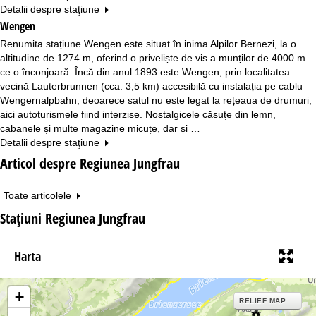
Detalii despre staţiune
Wengen
Renumita stațiune Wengen este situat în inima Alpilor Bernezi, la o
altitudine de 1274 m, oferind o priveliște de vis a munților de 4000 m
ce o înconjoară. Încă din anul 1893 este Wengen, prin localitatea
vecină Lauterbrunnen (cca. 3,5 km) accesibilă cu instalația pe cablu
Wengernalpbahn, deoarece satul nu este legat la rețeaua de drumuri,
aici autoturismele fiind interzise. Nostalgicele căsuțe din lemn,
cabanele și multe magazine micuțe, dar și …
Detalii despre staţiune
Articol despre Regiunea Jungfrau
Toate articolele
Staţiuni Regiunea Jungfrau
Harta
+
RELIEF MAP