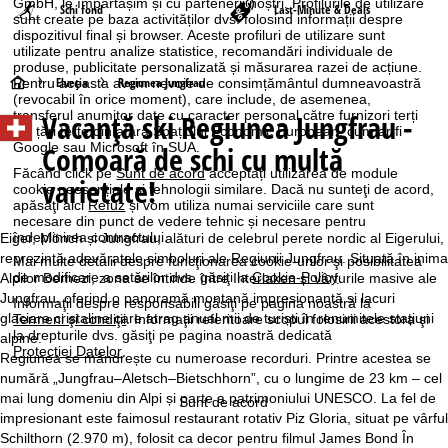
GmbH, le împărtășim și cu partenerii noștri. Profilurile de utilizare
Schi fond
Last-Minute & Deals
sunt create pe baza activităților dvs. folosind informații despre
dispozitivul final și browser. Aceste profiluri de utilizare sunt
utilizate pentru analize statistice, recomandări individuale de
produse, publicitate personalizată și măsurarea razei de acțiune.
A
Elveţia
Regiunea Jungfrau
Pentru aceasta avem nevoie de consimțământul dumneavoastră
(revocabil în orice moment), care include, de asemenea,
transferul anumitor date cu caracter personal către furnizori terți
Vacanță ski Regiunea Jungfrau -
c
din țări terțe din afara Spațiului Economic European, cum ar fi
Google sau Microsoft în SUA.
Comoară de schi cu multă
a
Făcând click pe
Sunt de acord
acceptați utilizarea de module
varietate!
cookie neesențiale și tehnologii similare. Dacă nu sunteţi de acord,
s
apăsaţi aici
Refuz
și vom utiliza numai serviciile care sunt
necesare din punct de vedere tehnic și necesare pentru
îndeplinirea contractului.
Eiger, Mönch și Jungfrau, alături de celebrul perete nordic al Eigerului,
ă
reprezintă adevăratele simboluri ale Regiunii Jungfrau. Situată în inima
Mai multe detalii despre funcţionarea cookie-urilor şi posibilitatea
de modificare a setărilor dvs. găsiţi la
Cookie-Policy
.
Alpilor Bernezi, zona se întinde între Interlaken și vârfurile masive ale
Jungfrau, oferind o panoramă montană impresionantă și lacuri
Informaţii despre responsabili găsiţi pe pagina noastră la
glaciare cristaline care atrag anual mii de turiști în renumitele stațiuni
Termeni şi condiţii
. Informaţii referitoare scopul folosirii acestora şi
la drepturile dvs. găsiţi pe pagina noastră dedicată
alpine.
Protecţiei Datelor
.
Regiunea se mândrește cu numeroase recorduri. Printre acestea se
numără „Jungfrau–Aletsch–Bietschhorn”, cu o lungime de 23 km – cel
mai lung domeniu din Alpi și parte a patrimoniului UNESCO. La fel de
Sunt de acord
impresionant este faimosul restaurant rotativ Piz Gloria, situat pe vârful
Schilthorn (2.970 m), folosit ca decor pentru filmul James Bond În