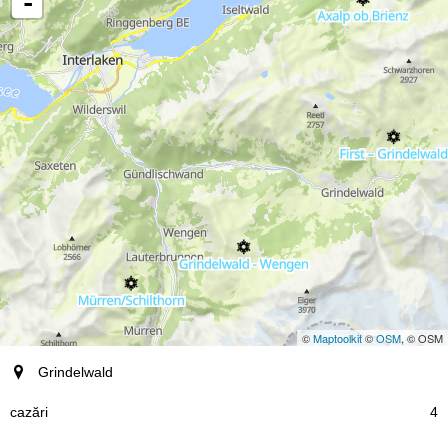
-
©
Maptoolkit
©
OSM
, © OSM
staţiune
Grindelwald
cazări
4