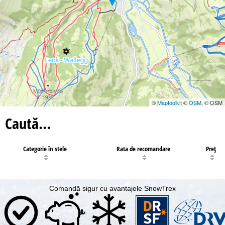
©
Maptoolkit
©
OSM
, © OSM
Caută…
Categorie în stele
Rata de recomandare
Preţ
Comandă sigur cu avantajele SnowTrex