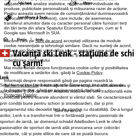
Schi fond
Meteo
utilizate pentru analize statistice, recomandări individuale de
produse, publicitate personalizată și măsurarea razei de acțiune.
Pentru aceasta avem nevoie de consimțământul dumneavoastră
Last-Minute & Deals
(revocabil în orice moment), care include, de asemenea,
transferul anumitor date cu caracter personal către furnizori terți
din țări terțe din afara Spațiului Economic European, cum ar fi
Google sau Microsoft în SUA.
A
Elveţia
Lenk
Făcând click pe
Sunt de acord
acceptați utilizarea de module
cookie neesențiale și tehnologii similare. Dacă nu sunteţi de acord,
Vacanță ski
Lenk - stațiune de schi
apăsaţi aici
Refuz
și vom utiliza numai serviciile care sunt
c
necesare din punct de vedere tehnic și necesare pentru
cu șarm!
îndeplinirea contractului.
a
Mai multe detalii despre funcţionarea cookie-urilor şi posibilitatea
de modificare a setărilor dvs. găsiţi la
Cookie-Policy
.
s
Lenk
Informaţii despre responsabili găsiţi pe pagina noastră la
Satul fermecător Lenk este situat în Simmental, la o altitudine de
Termeni şi condiţii
. Informaţii referitoare scopul folosirii acestora şi
ă
la drepturile dvs. găsiţi pe pagina noastră dedicată
aproximativ 1.068 de metri. Această stațiune de schi tradițională este
Protecţiei Datelor
.
cunoscută pentru soarele abundent și vântul slab. Se caracterizează
prin condiții bune pentru schiori și snowboarderi, dar și prin
angajamentul său deosebit față de sportivii cu dizabilități. De-a lungul
Sunt de acord
anilor, Lenk s-a transformat într-o fortăreață pentru pasionații de
sporturi de iarnă, iar domeniul schiabil Adelboden-Lenk le oferă
pasionaților de sporturi de iarnă atât provocarea unor coborâri
solicitante, cât și piste idilice de care să se poată bucura.