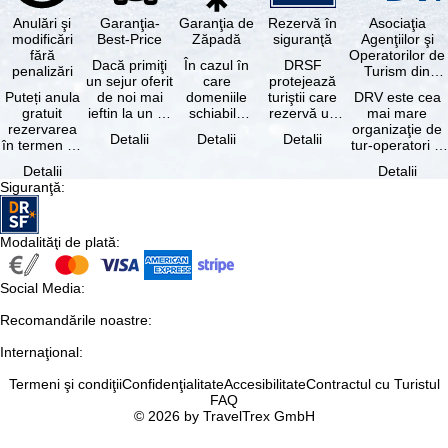
Anulări şi
Garanţia-
Garanţia de
Rezervă în
Asociaţia
modificări
Best-Price
Zăpadă
siguranţă
Agenţiilor şi
fără
Operatorilor de
Dacă primiţi
În cazul în
DRSF
penalizări
Turism din
un sejur oferit
care
protejează
Germania
Puteți anula
de noi mai
domeniile
turiştii care
DRV este cea
gratuit
ieftin la un alt
schiabile
rezervă un
mai mare
rezervarea
tur-operator -
incluse în
pachet turistic
organizaţie de
Detalii
Detalii
Detalii
în termen de
cu aceleaşi …
skipass-ul
sau servicii
tur-operatori şi
5 zile de la
rezervat
turistice …
agenţii de
Detalii
Detalii
data
sunt …
turism din
Siguranţă
:
rezervării, …
Germania.…
Modalităţi de plată
:
Social Media
:
Recomandările noastre
:
Internaţional
:
Termeni şi condiţii
Confidenţialitate
Accesibilitate
Contractul cu Turistul
FAQ
© 2026 by TravelTrex GmbH