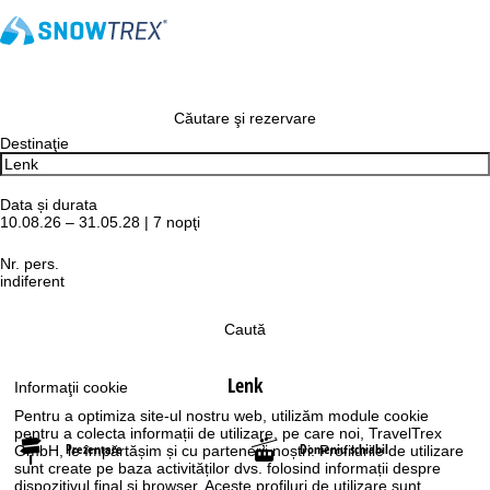
Căutare şi rezervare
Destinaţie
Data și durata
10.08.26 – 31.05.28 | 7 nopţi
Nr. pers.
indiferent
Caută
Lenk
Informaţii cookie
Pentru a optimiza site-ul nostru web, utilizăm module cookie
pentru a colecta informații de utilizare, pe care noi, TravelTrex
Prezentare
Domeniu schiabil
GmbH, le împărtășim și cu partenerii noștri. Profilurile de utilizare
sunt create pe baza activităților dvs. folosind informații despre
dispozitivul final și browser. Aceste profiluri de utilizare sunt