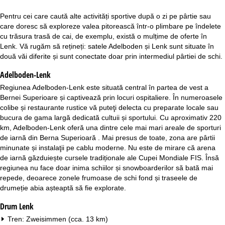
Pentru cei care caută alte activități sportive după o zi pe pârtie sau
care doresc să exploreze valea pitorească într-o plimbare pe îndelete
cu trăsura trasă de cai, de exemplu, există o mulțime de oferte în
Lenk. Vă rugăm să rețineți: satele Adelboden și Lenk sunt situate în
două văi diferite și sunt conectate doar prin intermediul pârtiei de schi.
Adelboden-Lenk
Regiunea Adelboden-Lenk este situată central în partea de vest a
Bernei Superioare și captivează prin locuri ospitaliere. În numeroasele
colibe și restaurante rustice vă puteţi delecta cu preparate locale sau
bucura de gama largă dedicată cultuii și sportului. Cu aproximativ 220
km, Adelboden-Lenk oferă una dintre cele mai mari areale de sporturi
de iarnă din Berna Superioară . Mai presus de toate, zona are pârtii
minunate și instalaţii pe cablu moderne. Nu este de mirare că arena
de iarnă găzduiește cursele tradiționale ale Cupei Mondiale FIS. Însă
regiunea nu face doar inima schiilor și snowboarderilor să bată mai
repede, deoarece zonele frumoase de schi fond și traseele de
drumeție abia așteaptă să fie explorate.
Drum Lenk
Tren: Zweisimmen (cca. 13 km)