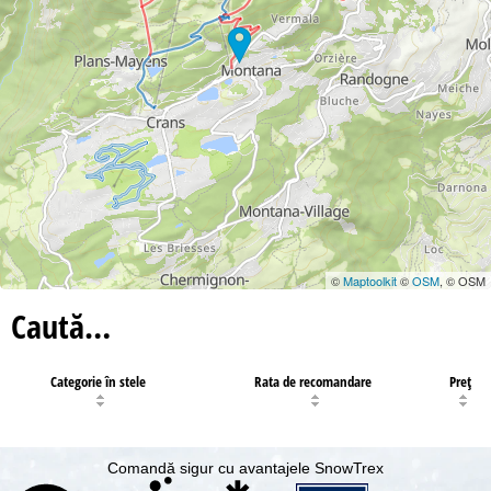
©
Maptoolkit
©
OSM
, © OSM
Caută…
Categorie în stele
Rata de recomandare
Preţ
Comandă sigur cu avantajele SnowTrex