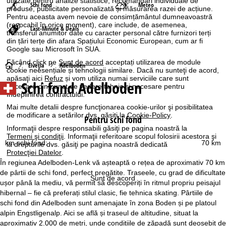
utilizate pentru analize statistice, recomandări individuale de
Schi fond
Meteo
produse, publicitate personalizată și măsurarea razei de acțiune.
Pentru aceasta avem nevoie de consimțământul dumneavoastră
(revocabil în orice moment), care include, de asemenea,
Last-Minute & Deals
transferul anumitor date cu caracter personal către furnizori terți
din țări terțe din afara Spațiului Economic European, cum ar fi
Google sau Microsoft în SUA.
Făcând click pe
Sunt de acord
acceptați utilizarea de module
A
Elveţia
Adelboden
cookie neesențiale și tehnologii similare. Dacă nu sunteţi de acord,
apăsaţi aici
Refuz
și vom utiliza numai serviciile care sunt
Schi fond Adelboden
c
necesare din punct de vedere tehnic și necesare pentru
îndeplinirea contractului.
a
Mai multe detalii despre funcţionarea cookie-urilor şi posibilitatea
de modificare a setărilor dvs. găsiţi la
Cookie-Policy
.
Pentru schi fond
s
Informaţii despre responsabili găsiţi pe pagina noastră la
Termeni şi condiţii
. Informaţii referitoare scopul folosirii acestora şi
km schi fond:
70 km
la drepturile dvs. găsiţi pe pagina noastră dedicată
ă
Protecţiei Datelor
.
În regiunea Adelboden-Lenk vă așteaptă o rețea de aproximativ 70 km
de pârtii de schi fond, perfect pregătite. Traseele, cu grad de dificultate
Sunt de acord
ușor până la mediu, vă permit să descoperiți în ritmul propriu peisajul
hibernal – fie că preferați stilul clasic, fie tehnica skating. Pârtiile de
schi fond din Adelboden sunt amenajate în zona Boden și pe platoul
alpin Engstligenalp. Aici se află și traseul de altitudine, situat la
aproximativ 2.000 de metri, unde condițiile de zăpadă sunt deosebit de