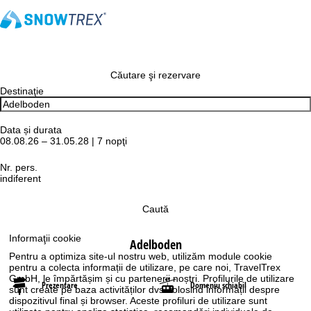
Căutare şi rezervare
Destinaţie
Data și durata
08.08.26 – 31.05.28 | 7 nopţi
Nr. pers.
indiferent
Caută
Informaţii cookie
Adelboden
Pentru a optimiza site-ul nostru web, utilizăm module cookie
pentru a colecta informații de utilizare, pe care noi, TravelTrex
GmbH, le împărtășim și cu partenerii noștri. Profilurile de utilizare
Prezentare
Domeniu schiabil
sunt create pe baza activităților dvs. folosind informații despre
dispozitivul final și browser. Aceste profiluri de utilizare sunt