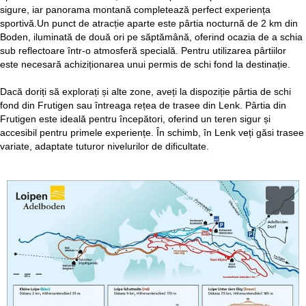
sigure, iar panorama montană completează perfect experiența
sportivă.Un punct de atracție aparte este pârtia nocturnă de 2 km din
Boden, iluminată de două ori pe săptămână, oferind ocazia de a schia
sub reflectoare într-o atmosferă specială. Pentru utilizarea pârtiilor
este necesară achiziționarea unui permis de schi fond la destinație.
Dacă doriți să explorați și alte zone, aveți la dispoziție pârtia de schi
fond din Frutigen sau întreaga rețea de trasee din Lenk. Pârtia din
Frutigen este ideală pentru începători, oferind un teren sigur și
accesibil pentru primele experiențe. În schimb, în Lenk veți găsi trasee
variate, adaptate tuturor nivelurilor de dificultate.