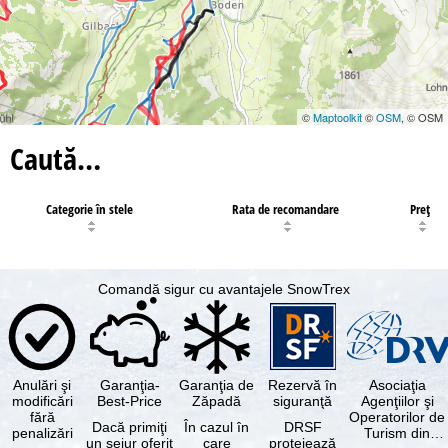
©
Maptoolkit
©
OSM
, © OSM
Caută…
Categorie în stele
Rata de recomandare
Preţ
Comandă sigur cu avantajele SnowTrex
Anulări şi
Garanţia-
Garanţia de
Rezervă în
Asociaţia
modificări
Best-Price
Zăpadă
siguranţă
Agenţiilor şi
fără
Operatorilor de
Dacă primiţi
În cazul în
DRSF
penalizări
Turism din
un sejur oferit
care
protejează