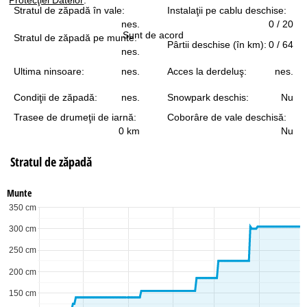
Stratul de zăpadă în vale:
Instalaţii pe cablu deschise:
nes.
0 / 20
Sunt de acord
Stratul de zăpadă pe munte:
Pârtii deschise (în km):
0 / 64
nes.
Ultima ninsoare:
nes.
Acces la derdeluş:
nes.
Condiţii de zăpadă:
nes.
Snowpark deschis:
Nu
Trasee de drumeţii de iarnă:
Coborâre de vale deschisă:
0 km
Nu
Stratul de zăpadă
Munte
350 cm
300 cm
250 cm
200 cm
150 cm