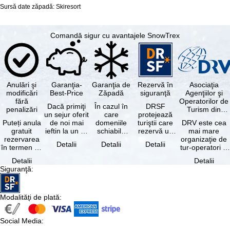
Sursă date zăpadă: Skiresort
Comandă sigur cu avantajele SnowTrex
Anulări şi
Garanţia-
Garanţia de
Rezervă în
Asociaţia
modificări
Best-Price
Zăpadă
siguranţă
Agenţiilor şi
fără
Operatorilor de
Dacă primiţi
În cazul în
DRSF
penalizări
Turism din
un sejur oferit
care
protejează
Germania
Puteți anula
de noi mai
domeniile
turiştii care
DRV este cea
gratuit
ieftin la un alt
schiabile
rezervă un
mai mare
rezervarea
tur-operator -
incluse în
pachet turistic
organizaţie de
Detalii
Detalii
Detalii
în termen de
cu aceleaşi …
skipass-ul
sau servicii
tur-operatori şi
5 zile de la
rezervat
turistice …
agenţii de
Detalii
Detalii
data
sunt …
turism din
Siguranţă
:
rezervării, …
Germania.…
Modalităţi de plată
:
Social Media
: