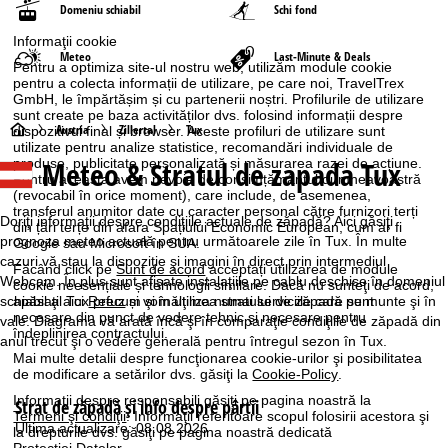
Domeniu schiabil
Schi fond
Informaţii cookie
Meteo
Last-Minute & Deals
Pentru a optimiza site-ul nostru web, utilizăm module cookie
pentru a colecta informații de utilizare, pe care noi, TravelTrex
GmbH, le împărtășim și cu partenerii noștri. Profilurile de utilizare
sunt create pe baza activităților dvs. folosind informații despre
A
Austria
Zillertal
Tux
dispozitivul final și browser. Aceste profiluri de utilizare sunt
utilizate pentru analize statistice, recomandări individuale de
Meteo & Stratul de zapada Tux
produse, publicitate personalizată și măsurarea razei de acțiune.
c
Pentru aceasta avem nevoie de consimțământul dumneavoastră
(revocabil în orice moment), care include, de asemenea,
a
transferul anumitor date cu caracter personal către furnizori terți
Doriţi informaţii despre condiţiile actuale de zăpadă? Aici găsiţi
din țări terțe din afara Spațiului Economic European, cum ar fi
prognoza meteo actuală pentru următoarele zile în Tux. În multe
Google sau Microsoft în SUA.
s
cazuri vă stau la dispoziţie şi imagini în direct prin intermediul
Făcând click pe
Sunt de acord
acceptați utilizarea de module
Webcam. În plus sunt afişate instalaţiile pe cablu deschise în domeniul
cookie neesențiale și tehnologii similare. Dacă nu sunteţi de acord,
ă
schiabil al Tux precum şi înălţimea stratului de zăpadă pe munte şi în
apăsaţi aici
Refuz
și vom utiliza numai serviciile care sunt
necesare din punct de vedere tehnic și necesare pentru
vale. Diagrama vă arată încă şi în comparaţie condiţiile de zăpadă din
îndeplinirea contractului.
anul trecut şi o vedere generală pentru întregul sezon în Tux.
Mai multe detalii despre funcţionarea cookie-urilor şi posibilitatea
de modificare a setărilor dvs. găsiţi la
Cookie-Policy
.
Informaţii despre responsabili găsiţi pe pagina noastră la
Strat de zăpadă şi info despre pârtii
Termeni şi condiţii
. Informaţii referitoare scopul folosirii acestora şi
Ultima actualizare: 08.08.2026
la drepturile dvs. găsiţi pe pagina noastră dedicată
Protecţiei Datelor
.