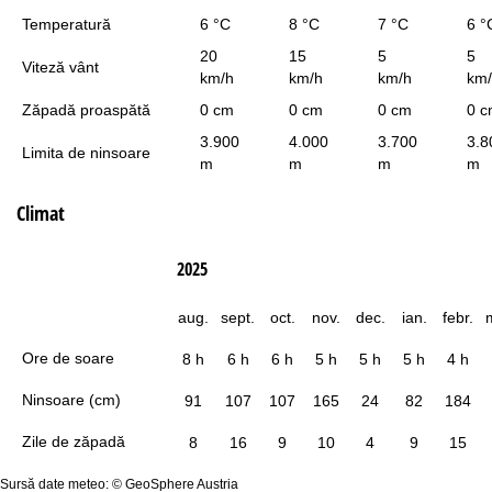
Temperatură
6 °C
8 °C
7 °C
6 °
20
15
5
5
Viteză vânt
km/h
km/h
km/h
km
Zăpadă proaspătă
0 cm
0 cm
0 cm
0 
3.900
4.000
3.700
3.8
Limita de ninsoare
m
m
m
m
Climat
2025
aug.
sept.
oct.
nov.
dec.
ian.
febr.
Ore de soare
8 h
6 h
6 h
5 h
5 h
5 h
4 h
Ninsoare (cm)
91
107
107
165
24
82
184
Zile de zăpadă
8
16
9
10
4
9
15
Sursă date meteo: © GeoSphere Austria