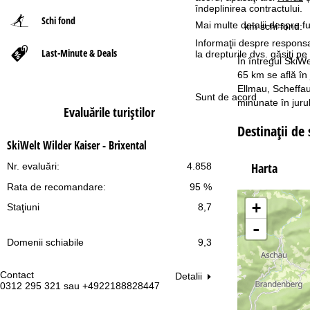
îndeplinirea contractului.
Schi fond
ă
Mai multe detalii despre fu
km schi fond:
Informaţii despre responsa
Last-Minute & Deals
la drepturile dvs. găsiţi 
În întregul SkiWe
65 km se află în
Ellmau, Scheffau
Sunt de acord
minunate în juru
Evaluările turiştilor
Destinaţii de
SkiWelt Wilder Kaiser - Brixental
Harta
Nr. evaluări:
4.858
Rata de recomandare:
95 %
+
Staţiuni
8,7
-
Domenii schiabile
9,3
Contact
Pr
Detalii
0312 295 321 sau +4922188828447
Lu
Vi
Sâ