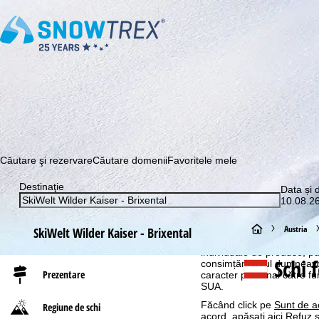
Abonaţi-vă la newsletter-ul nostru și aflați printre primii c
Căutare şi rezervare
Căutare domenii
Favoritele mele
Destinaţie
Data și 
Informaţii cookie
10.08.26
Pentru a optimiza site-ul n
A
Austria
GmbH, le împărtășim și cu pa
SkiWelt Wilder Kaiser - Brixental
despre dispozitivul final și
individuale de produse, p
c
Schi 
consimțământul dumneavoas
Prezentare
caracter personal către fur
a
SUA.
Făcând click pe
Sunt de a
Regiune de schi
s
acord, apăsaţi aici
Refuz
ș