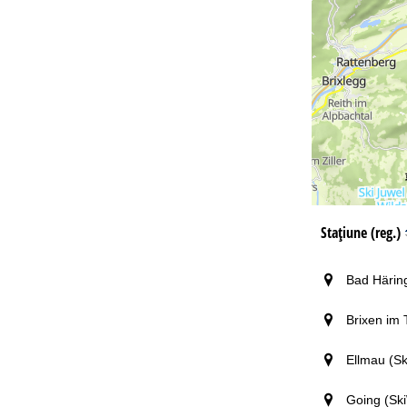
Co
Staţiune (reg.)
Bad Häring
Brixen im 
Ellmau (Sk
Going (Ski