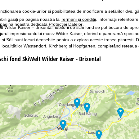
ncţionarea cookie-urilor şi posibilitatea de modificare a setărilor dvs. gă
bili găsiţi pe pagina noastră la
Termeni şi condiţii
. Informaţii referitoare
pe pagina noastră dedicată
Protecţiei Datelor
.
lt Wilder Kaiser – Brixental, iubitorii de schi fond se pot bucura de apr
 jurul impresionantului masiv Wilder Kaiser, oferind o panoramă spectacu
 și Söll sunt locuri deosebite pentru a explora aceste trasee pitorești
l localităților Westendorf, Kirchberg și Hopfgarten, completând rețeaua 
 schi fond SkiWelt Wilder Kaiser - Brixental
ogram de lucru
n.-Joi:
10:00-18:00
n.:
10:00-15:00
m.-Dum.:
închis