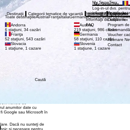
Vă ru
My SnowTrex
My SnowTrex
Abonează
Log-in-ul dvs. pentru 
informaţiile referitoa
Informaţii de călătorie
Despre noi
Destinaţii
Categorii tematice de vacanță
Informaţii
Compania
Toate destinaţiile
Austria
Franţa
Italia
Germania
Elveţia
Cehia
Polonia
•••
Informaţii de călătorie
Despre noi
FAQ
Program de a
Andorra
Austria
Recomandă 
6 staţiuni, 34 cazări
219 staţiuni, 986 cazări
Franţa
Germania
Voucher ca
52 staţiuni, 543 cazări
58 staţiuni, 110 cazări
Abonare New
Slovacia
Slovenia
Contact
1 staţiune, 1 cazare
1 staţiune, 1 cazare
Caută
re, pe care noi, TravelTrex
 dvs. folosind informații
tice, recomandări
 avem nevoie de
rul anumitor date cu
 fi Google sau Microsoft în
ilare. Dacă nu sunteţi de
d
ehnic și necesare pentru