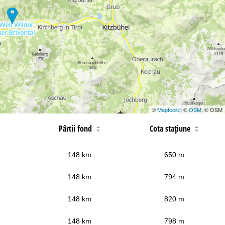
©
Maptoolkit
©
OSM
, © OSM
Pârtii fond
Cota staţiune
148 km
650 m
148 km
794 m
148 km
820 m
148 km
798 m