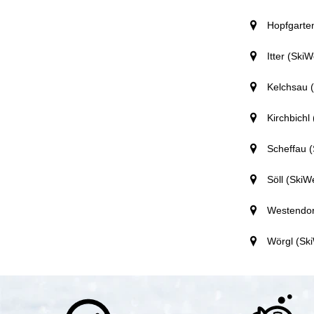
Hopfgarten
Itter (SkiW
Kelchsau (
Kirchbichl 
Scheffau (
Söll (SkiWe
Westendorf
Wörgl (Ski