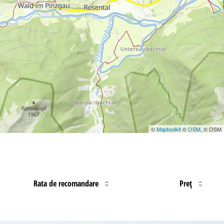
©
Maptoolkit
©
OSM
, © OSM
Rata de recomandare
Preţ