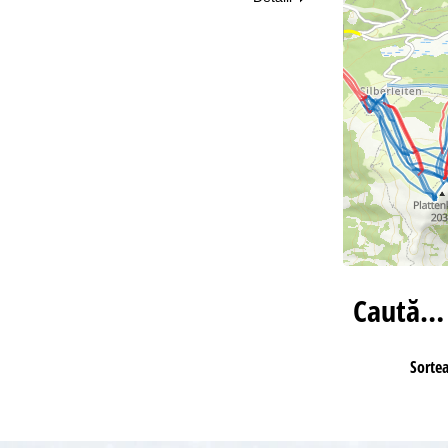
Caută…
Sorte