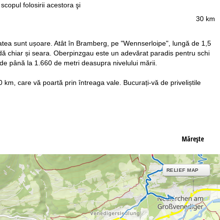
 scopul folosirii acestora şi
30 km
tatea sunt ușoare. Atât în Bramberg, pe "Wennserloipe", lungă de 1,5
adă chiar și seara. Oberpinzgau este un adevărat paradis pentru schi
 de până la 1.660 de metri deasupra nivelului mării.
 km, care vă poartă prin întreaga vale. Bucurați-vă de priveliștile
Măreşte
RELIEF MAP