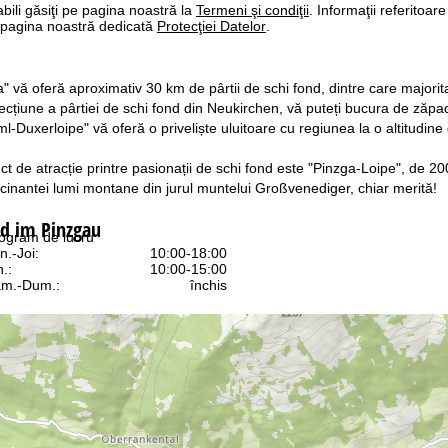
bili găsiţi pe pagina noastră la
Termeni şi condiţii
. Informaţii referitoare
pe pagina noastră dedicată
Protecţiei Datelor
.
" vă oferă aproximativ 30 km de pârtii de schi fond, dintre care majori
secțiune a pârtiei de schi fond din Neukirchen, vă puteți bucura de zăp
-Duxerloipe" vă oferă o priveliște uluitoare cu regiunea la o altitudine
 de atracție printre pasionații de schi fond este "Pinzga-Loipe", de 200
cinantei lumi montane din jurul muntelui Großvenediger, chiar merită!
ld im Pinzgau
ogram de lucru
n.-Joi:
10:00-18:00
n.:
10:00-15:00
m.-Dum.:
închis
Asistenţă
ntact