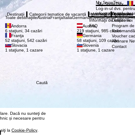
Vă ru
My SnowTrex
My SnowTrex
Abonează
Log-in-ul dvs. pentru 
informaţiile referitoa
Informaţii de călătorie
Despre noi
Destinaţii
Categorii tematice de vacanță
Informaţii
Compania
Toate destinaţiile
Austria
Franţa
Italia
Germania
Elveţia
Cehia
Polonia
•••
Informaţii de călătorie
Despre noi
FAQ
Program de a
Andorra
Austria
Recomandă 
6 staţiuni, 34 cazări
219 staţiuni, 985 cazări
Franţa
Germania
Voucher ca
52 staţiuni, 542 cazări
58 staţiuni, 109 cazări
Abonare New
Slovacia
Slovenia
Contact
1 staţiune, 1 cazare
1 staţiune, 1 cazare
re, pe care noi, TravelTrex
 dvs. folosind informații
Caută
tice, recomandări
 avem nevoie de
rul anumitor date cu
 fi Google sau Microsoft în
ilare. Dacă nu sunteţi de
ehnic și necesare pentru
siţi la
Cookie-Policy
.
d