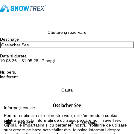
Căutare şi rezervare
Destinaţie
Data și durata
10.08.26 – 31.05.28 | 7 nopţi
Nr. pers.
indiferent
Caută
Ossiacher See
Informaţii cookie
Pentru a optimiza site-ul nostru web, utilizăm module cookie
pentru a colecta informații de utilizare, pe care noi, TravelTrex
Prezentare
Schi fond
GmbH, le împărtășim și cu partenerii noștri. Profilurile de utilizare
sunt create pe baza activităților dvs. folosind informații despre