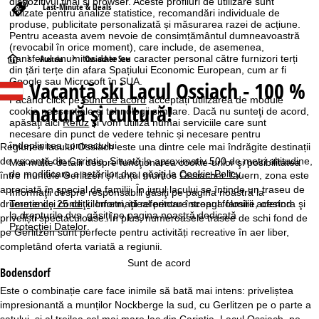
dispozitivul final și browser. Aceste profiluri de utilizare sunt
Last-Minute & Deals
utilizate pentru analize statistice, recomandări individuale de
produse, publicitate personalizată și măsurarea razei de acțiune.
Pentru aceasta avem nevoie de consimțământul dumneavoastră
(revocabil în orice moment), care include, de asemenea,
A
transferul anumitor date cu caracter personal către furnizori terți
Austria
Ossiacher See
din țări terțe din afara Spațiului Economic European, cum ar fi
Google sau Microsoft în SUA.
Vacanță ski Lacul Ossiach - 100 %
c
Făcând click pe
Sunt de acord
acceptați utilizarea de module
natură şi cultură!
cookie neesențiale și tehnologii similare. Dacă nu sunteţi de acord,
a
apăsaţi aici
Refuz
și vom utiliza numai serviciile care sunt
necesare din punct de vedere tehnic și necesare pentru
îndeplinirea contractului.
s
Regiunea lacului Ossiach este una dintre cele mai îndrăgite destinații
de vacanță din Carintia. Situată la aproximativ 500 de metri altitudine,
Mai multe detalii despre funcţionarea cookie-urilor şi posibilitatea
de modificare a setărilor dvs. găsiţi la
Cookie-Policy
.
ă
între muntele Gerlitzen și lanțul muntos Ossiacher Tauern, zona este
apreciată în special de familii. În jurul lacului se întinde un traseu de
Informaţii despre responsabili găsiţi pe pagina noastră la
drumeție de 25 de kilometri, ideal pentru întreaga familie, oferind
Termeni şi condiţii
. Informaţii referitoare scopul folosirii acestora şi
la drepturile dvs. găsiţi pe pagina noastră dedicată
priveliști spectaculoase. În plus, numeroasele trasee de schi fond de
Protecţiei Datelor
.
pe Gerlitzen sunt perfecte pentru activități recreative în aer liber,
completând oferta variată a regiunii.
Sunt de acord
Bodensdorf
Este o combinație care face inimile să bată mai intens: priveliștea
impresionantă a munților Nockberge la sud, cu Gerlitzen pe o parte a
satului, și al treilea cel mai mare lac din Carintia, Lacul Ossiach, pe