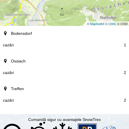
©
Maptoolkit
©
OSM
, © OSM
staţiune
Bodensdorf
cazări
1
Ossiach
2
Treffen
2
Comandă sigur cu avantajele SnowTrex