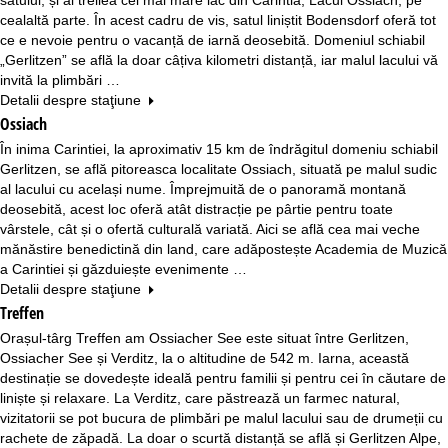
cealaltă parte. În acest cadru de vis, satul liniștit Bodensdorf oferă tot
ce e nevoie pentru o vacanță de iarnă deosebită. Domeniul schiabil
„Gerlitzen” se află la doar câțiva kilometri distanță, iar malul lacului vă
invită la plimbări …
Detalii despre staţiune
Ossiach
În inima Carintiei, la aproximativ 15 km de îndrăgitul domeniu schiabil
Gerlitzen, se află pitoreasca localitate Ossiach, situată pe malul sudic
al lacului cu același nume. Împrejmuită de o panoramă montană
deosebită, acest loc oferă atât distracție pe pârtie pentru toate
vârstele, cât și o ofertă culturală variată. Aici se află cea mai veche
mănăstire benedictină din land, care adăpostește Academia de Muzică
a Carintiei și găzduiește evenimente …
Detalii despre staţiune
Treffen
Orașul-târg Treffen am Ossiacher See este situat între Gerlitzen,
Ossiacher See și Verditz, la o altitudine de 542 m. Iarna, această
destinație se dovedește ideală pentru familii și pentru cei în căutare de
liniște și relaxare. La Verditz, care păstrează un farmec natural,
vizitatorii se pot bucura de plimbări pe malul lacului sau de drumeții cu
rachete de zăpadă. La doar o scurtă distanță se află și Gerlitzen Alpe,