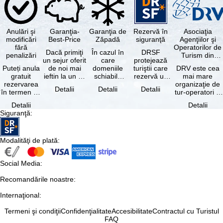
Anulări şi
Garanţia-
Garanţia de
Rezervă în
Asociaţia
modificări
Best-Price
Zăpadă
siguranţă
Agenţiilor şi
fără
Operatorilor de
Dacă primiţi
În cazul în
DRSF
penalizări
Turism din
un sejur oferit
care
protejează
Germania
Puteți anula
de noi mai
domeniile
turiştii care
DRV este cea
gratuit
ieftin la un alt
schiabile
rezervă un
mai mare
rezervarea
tur-operator -
incluse în
pachet turistic
organizaţie de
Detalii
Detalii
Detalii
în termen de
cu aceleaşi …
skipass-ul
sau servicii
tur-operatori şi
5 zile de la
rezervat
turistice …
agenţii de
Detalii
Detalii
data
sunt …
turism din
Siguranţă
:
rezervării, …
Germania.…
Modalităţi de plată
:
Social Media
:
Recomandările noastre
:
Internaţional
:
Termeni şi condiţii
Confidenţialitate
Accesibilitate
Contractul cu Turistul
FAQ