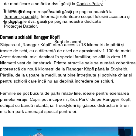
de modificare a setărilor dvs. găsiţi la
Cookie-Policy
.
Telescaune:
0
Informaţii despre responsabili găsiţi pe pagina noastră la
Termeni şi condiţii
. Informaţii referitoare scopul folosirii acestora şi
la drepturile dvs. găsiţi pe pagina noastră dedicată
Teleschiuri:
1
Protecţiei Datelor
.
Domeniu schiabil
Rangger Köpfl
Sunt de acord
Skipass-ul „Rangger Köpfl” oferă acces la 13 kilometri de pârtii și
trasee de schi, cu o diferență de nivel de aproximativ 1.100 de metri.
Acest domeniu mic, destinat în special familiilor, se află la circa 15
kilometri vest de Innsbruck. Printre atracțiile sale se numără coborârea
pitorească de nouă kilometri de la Rangger Köpfl până la Stiglreith.
Pârtiile, de la ușoare la medii, sunt bine întreținute și potrivite chiar și
pentru schiorii care încă nu au deplină încredere pe schiuri.
Familiile se pot bucura de pârtii relativ line, ideale pentru exersarea
primelor viraje. Copiii pot începe în „Kids Park” de pe Rangger Köpfl,
echipat cu bandă rulantă, iar freestylerii își găsesc distracția într-un
mic fun-park amenajat special pentru ei.