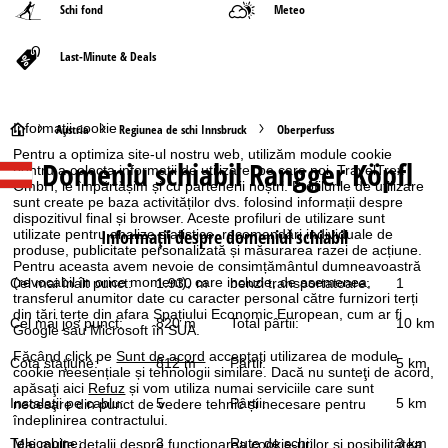
Schi fond
Meteo
Last-Minute & Deals
Informaţii cookie
A
Austria
Regiunea de schi Innsbruck
Oberperfuss
Pentru a optimiza site-ul nostru web, utilizăm module cookie
Domeniu schiabil
Rangger Köpfl
c
pentru a colecta informații de utilizare, pe care noi, TravelTrex
GmbH, le împărtășim și cu partenerii noștri. Profilurile de utilizare
sunt create pe baza activităților dvs. folosind informații despre
a
dispozitivul final și browser. Aceste profiluri de utilizare sunt
Informaţii despre domeniul schiabil
utilizate pentru analize statistice, recomandări individuale de
produse, publicitate personalizată și măsurarea razei de acțiune.
s
Pentru aceasta avem nevoie de consimțământul dumneavoastră
(revocabil în orice moment), care include, de asemenea,
Cel mai înalt punct:
1.930 m
benzi transportatoare:
1
ă
transferul anumitor date cu caracter personal către furnizori terți
din țări terțe din afara Spațiului Economic European, cum ar fi
Cel mai jos punct:
820 m
Total pârtii:
10 km
Google sau Microsoft în SUA.
Făcând click pe
Sunt de acord
acceptați utilizarea de module
Cota staţiune:
812 m
Pârtii:
5 km
cookie neesențiale și tehnologii similare. Dacă nu sunteţi de acord,
apăsaţi aici
Refuz
și vom utiliza numai serviciile care sunt
Instalaţii pe cablu:
5
Pârtii:
5 km
necesare din punct de vedere tehnic și necesare pentru
îndeplinirea contractului.
Telecabine:
3
Rute de schi:
3 km
Mai multe detalii despre funcţionarea cookie-urilor şi posibilitatea