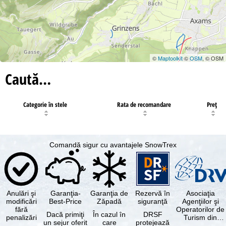
©
Maptoolkit
©
OSM
, © OSM
Caută…
Categorie în stele
Rata de recomandare
Preţ
Comandă sigur cu avantajele SnowTrex
Anulări şi
Garanţia-
Garanţia de
Rezervă în
Asociaţia
modificări
Best-Price
Zăpadă
siguranţă
Agenţiilor şi
fără
Operatorilor de
Dacă primiţi
În cazul în
DRSF
penalizări
Turism din
un sejur oferit
care
protejează
Germania