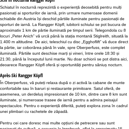
Schi în nocturnă
Rangger Köpfl
Schiatul în nocturnă reprezintă o experiență deosebită pentru mulți
pasionați ai sporturilor de iarnă, prin urmare numeroase domenii
schiabile din Austria își deschid pârtiile iluminate pentru pasionații de
sporturi de iarnă. La Rangger Köpfl, iubitorii schiului se pot bucura de
aproximativ 1 km de pârtie iluminată pe timpul serii. Telegondola cu 8
locuri „Peter Anich” vă urcă până la stația montană Stiglreith, situată la
1.400 m altitudine. De aici, teleschiul cu disc „Egghoflift” vă duce direct
la pârtie, iar coborârea până în vale, spre Oberperfuss, este complet
iluminată. Pârtiile sunt deschise marți și vineri, între orele 18:30 și
21:30, până la începutul lunii martie. Nu doar schiorii se pot distra aici,
deoarece Rangger Köpfl oferă și oportunități pentru săniuș nocturn.
Après-Ski Rangger Köpfl
În Oberperfuss, vă puteți relaxa după o zi activă la cabane de munte
confortabile sau în baruri și restaurante primitoare. Satul oferă, de
asemenea, un derdeluș impresionant de 10 km, dintre care 8 km sunt
iluminate, și numeroase trasee de iarnă pentru a admira peisajul
spectaculos. Pentru o experiență diferită, puteți explora zona în cadrul
unei plimbari cu rachetele de zăpadă.
Pentru cei care doresc mai multe opțiuni de petrecere sau sunt
pasionați de cultură, o excursie la Innsbruck, aflat la aproximativ 15