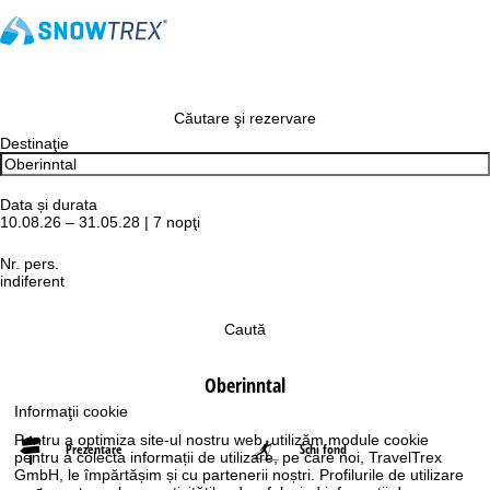
Căutare şi rezervare
Destinaţie
Data și durata
10.08.26 – 31.05.28 | 7 nopţi
Nr. pers.
indiferent
Caută
Oberinntal
Informaţii cookie
Pentru a optimiza site-ul nostru web, utilizăm module cookie
Prezentare
Schi fond
pentru a colecta informații de utilizare, pe care noi, TravelTrex
GmbH, le împărtășim și cu partenerii noștri. Profilurile de utilizare