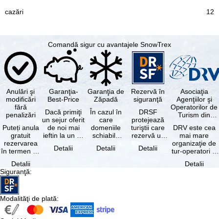
12
Comandă sigur cu avantajele SnowTrex
Anulări şi
Garanţia-
Garanţia de
Rezervă în
Asociaţia
modificări
Best-Price
Zăpadă
siguranţă
Agenţiilor şi
fără
Operatorilor de
Dacă primiţi
În cazul în
DRSF
penalizări
Turism din
un sejur oferit
care
protejează
Germania
Puteți anula
de noi mai
domeniile
turiştii care
DRV este cea
gratuit
ieftin la un alt
schiabile
rezervă un
mai mare
rezervarea
tur-operator -
incluse în
pachet turistic
organizaţie de
Detalii
Detalii
Detalii
în termen de
cu aceleaşi …
skipass-ul
sau servicii
tur-operatori şi
5 zile de la
rezervat
turistice …
agenţii de
Detalii
Detalii
data
sunt …
turism din
Siguranţă
:
rezervării, …
Germania.…
Modalităţi de plată
: