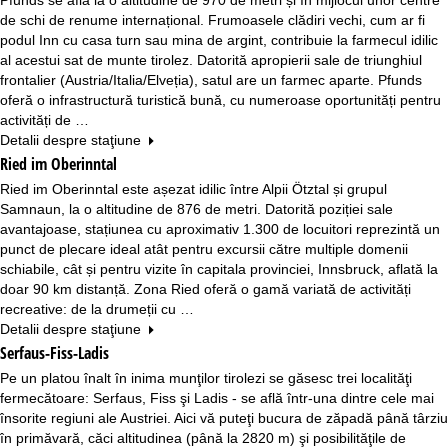
de schi de renume internațional. Frumoasele clădiri vechi, cum ar fi
podul Inn cu casa turn sau mina de argint, contribuie la farmecul idilic
al acestui sat de munte tirolez. Datorită apropierii sale de triunghiul
frontalier (Austria/Italia/Elveția), satul are un farmec aparte. Pfunds
oferă o infrastructură turistică bună, cu numeroase oportunități pentru
activități de …
Detalii despre staţiune
Ried im Oberinntal
Ried im Oberinntal este așezat idilic între Alpii Ötztal și grupul
Samnaun, la o altitudine de 876 de metri. Datorită poziției sale
avantajoase, stațiunea cu aproximativ 1.300 de locuitori reprezintă un
punct de plecare ideal atât pentru excursii către multiple domenii
schiabile, cât și pentru vizite în capitala provinciei, Innsbruck, aflată la
doar 90 km distanță. Zona Ried oferă o gamă variată de activități
recreative: de la drumeții cu …
Detalii despre staţiune
Serfaus-Fiss-Ladis
Pe un platou înalt în inima munţilor tirolezi se găsesc trei localităţi
fermecătoare: Serfaus, Fiss şi Ladis - se află într-una dintre cele mai
însorite regiuni ale Austriei. Aici vă puteţi bucura de zăpadă până târziu
în primăvară, căci altitudinea (până la 2820 m) şi posibilităţile de