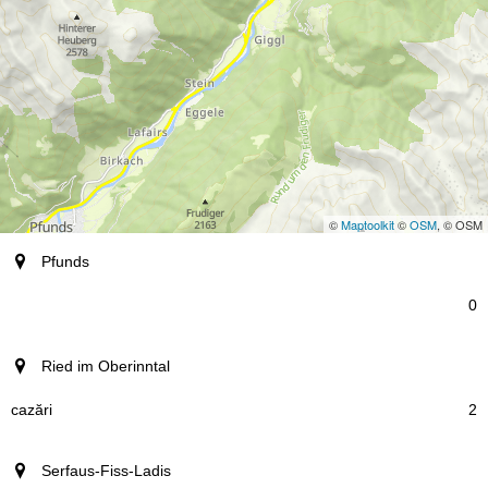
©
Maptoolkit
©
OSM
, © OSM
staţiune
Pfunds
0
Ried im Oberinntal
2
Serfaus-Fiss-Ladis