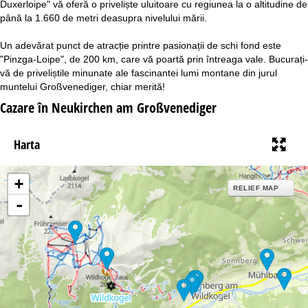
Duxerloipe" vă oferă o priveliște uluitoare cu regiunea la o altitudine de
până la 1.660 de metri deasupra nivelului mării.
Un adevărat punct de atracție printre pasionații de schi fond este
"Pinzga-Loipe", de 200 km, care vă poartă prin întreaga vale. Bucurați-
vă de priveliștile minunate ale fascinantei lumi montane din jurul
muntelui Großvenediger, chiar merită!
Cazare în Neukirchen am Großvenediger
Harta
+
RELIEF MAP
-