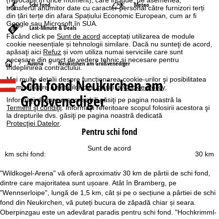
Schi fond
Meteo
transferul anumitor date cu caracter personal către furnizori terți
din țări terțe din afara Spațiului Economic European, cum ar fi
Google sau Microsoft în SUA.
Last-Minute & Deals
Făcând click pe
Sunt de acord
acceptați utilizarea de module
cookie neesențiale și tehnologii similare. Dacă nu sunteţi de acord,
apăsaţi aici
Refuz
și vom utiliza numai serviciile care sunt
necesare din punct de vedere tehnic și necesare pentru
A
Austria
Neukirchen am Großvenediger
îndeplinirea contractului.
Schi fond Neukirchen am
Mai multe detalii despre funcţionarea cookie-urilor şi posibilitatea
c
de modificare a setărilor dvs. găsiţi la
Cookie-Policy
.
Großvenediger
Informaţii despre responsabili găsiţi pe pagina noastră la
a
Termeni şi condiţii
. Informaţii referitoare scopul folosirii acestora şi
la drepturile dvs. găsiţi pe pagina noastră dedicată
s
Protecţiei Datelor
.
Pentru schi fond
ă
Sunt de acord
km schi fond:
30 km
"Wildkogel-Arena" vă oferă aproximativ 30 km de pârtii de schi fond,
dintre care majoritatea sunt ușoare. Atât în Bramberg, pe
"Wennserloipe", lungă de 1,5 km, cât și pe o secțiune a pârtiei de schi
fond din Neukirchen, vă puteți bucura de zăpadă chiar și seara.
Oberpinzgau este un adevărat paradis pentru schi fond. "Hochkrimml-