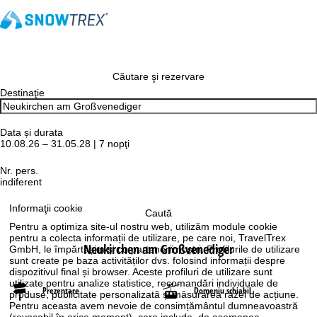
Căutare şi rezervare
Destinaţie
Data și durata
10.08.26 – 31.05.28 | 7 nopţi
Nr. pers.
indiferent
Informaţii cookie
Caută
Pentru a optimiza site-ul nostru web, utilizăm module cookie
pentru a colecta informații de utilizare, pe care noi, TravelTrex
Neukirchen am Großvenediger
GmbH, le împărtășim și cu partenerii noștri. Profilurile de utilizare
sunt create pe baza activităților dvs. folosind informații despre
dispozitivul final și browser. Aceste profiluri de utilizare sunt
utilizate pentru analize statistice, recomandări individuale de
Prezentare
Domeniu schiabil
produse, publicitate personalizată și măsurarea razei de acțiune.
Pentru aceasta avem nevoie de consimțământul dumneavoastră
(revocabil în orice moment), care include, de asemenea,