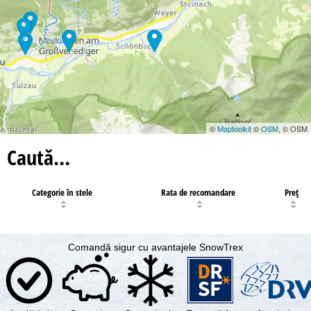
13
©
Maptoolkit
©
OSM
, © OSM
Caută…
Categorie în stele
Rata de recomandare
Preţ
Comandă sigur cu avantajele SnowTrex