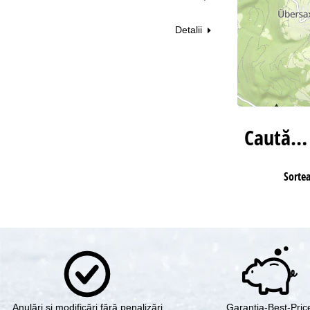
Detalii
Caută…
Sorte
Anulări şi modificări fără penalizări
Garanţia-Best-Pric