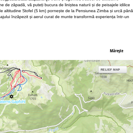
de zăpadă, vă puteți bucura de liniștea naturii și de peisajele idilice
a de altitudine Stofel (5 km) pornește de la Pensiunea Zimba și urcă până
ajului înzăpezit și aerul curat de munte transformă experiența într-un
Măreşte
RELIEF MAP