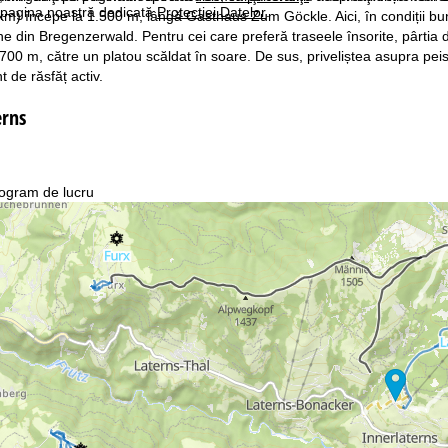
pe pagina noastră dedicată
Protecţiei Datelor
.
m) începe la 1.500 m, lângă Gasthaus Zum Göckle. Aici, în condiții bune 
pine din Bregenzerwald. Pentru cei care preferă traseele însorite, pârti
.700 m, către un platou scăldat în soare. De sus, priveliștea asupra peis
de răsfăț activ.
erns
ogram de lucru
n.-Joi:
10:00-18:00
n.:
10:00-15:00
m.-Dum.:
închis
Asistenţă
ntact