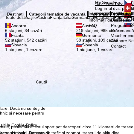
Vă ru
My SnowTrex
Č
My SnowTrex
Abonează
Log-in-ul dvs. pentru 
D
informaţiile referitoa
Informaţii de călătorie
Despre noi
E
Destinaţii
Categorii tematice de vacanță
Informaţii
Compania
Toate destinaţiile
Austria
Franţa
Italia
Germania
Elveţia
Cehia
Polonia
•••
N
Informaţii de călătorie
Despre noi
S
FAQ
Program de a
Andorra
Austria
Recomandă 
6 staţiuni, 34 cazări
219 staţiuni, 985 cazări
Franţa
Germania
Voucher ca
52 staţiuni, 542 cazări
58 staţiuni, 109 cazări
Abonare New
Slovacia
Slovenia
Contact
1 staţiune, 1 cazare
1 staţiune, 1 cazare
re, pe care noi, TravelTrex
 dvs. folosind informații
tice, recomandări
Caută
 avem nevoie de
rul anumitor date cu
 fi Google sau Microsoft în
ilare. Dacă nu sunteţi de
ehnic și necesare pentru
siţi la
Cookie-Policy
.
amüls, pasionații acestui sport pot descoperi circa 11 kilometri de trasee
egenzerwald. Departe de trafic și zgomot, traseul de altitudine
 scopul folosirii acestora şi