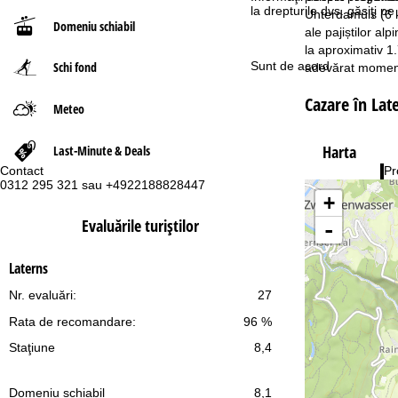
la drepturile dvs. găsiţi 
Unterdamüls (6 k
Domeniu schiabil
ă
ale pajiștilor al
la aproximativ 1
Sunt de acord
Schi fond
adevărat moment 
Cazare în Lat
Meteo
Harta
Last-Minute & Deals
Contact
Pr
0312 295 321 sau +4922188828447
Lu
+
Vi
Sâ
Evaluările turiştilor
-
Laterns
Nr. evaluări:
27
Rata de recomandare:
96 %
Co
Staţiune
8,4
Domeniu schiabil
8,1