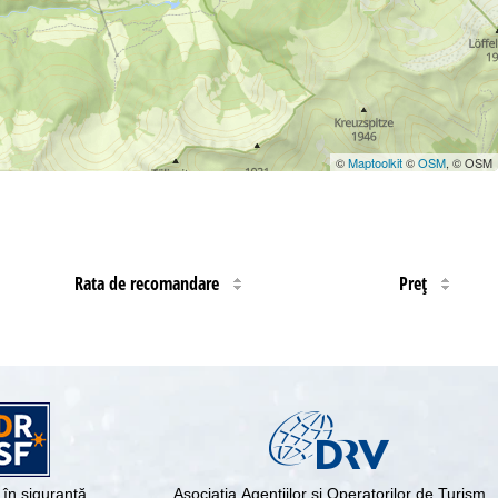
©
Maptoolkit
©
OSM
, © OSM
Rata de recomandare
Preţ
în siguranţă
Asociaţia Agenţiilor şi Operatorilor de Turism