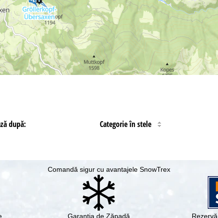
ază după:
Categorie în stele
Comandă sigur cu avantajele SnowTrex
e
Garanţia de Zăpadă
Rezervă 