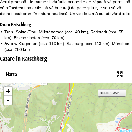
Aerul proaspăt de munte și vârfurile acoperite de zăpadă vă permit să
vă reîncărcați bateriile, să vă bucurați de pace și liniște sau să vă
distrați exuberant în natura neatinsă. Un vis de iarnă cu adevărat idilic!
Drum Katschberg
Tren:
Spittal/Drau Millstättersee (cca. 40 km), Radstadt (cca. 55
km), Bischofshofen (cca. 70 km)
Avion:
Klagenfurt (cca. 113 km), Salzburg (cca. 113 km), München
(cca. 280 km)
Cazare în Katschberg
Harta
+
RELIEF MAP
-