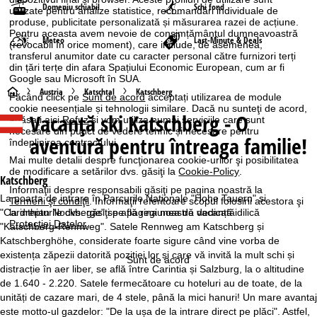
Domeniu schiabil
Schi fond
utilizate pentru analize statistice, recomandări individuale de
produse, publicitate personalizată și măsurarea razei de acțiune.
Pentru aceasta avem nevoie de consimțământul dumneavoastră
Meteo
Last-Minute & Deals
(revocabil în orice moment), care include, de asemenea,
transferul anumitor date cu caracter personal către furnizori terți
din țări terțe din afara Spațiului Economic European, cum ar fi
Google sau Microsoft în SUA.
A
Austria
Katschtal
Katschberg
Făcând click pe
Sunt de acord
acceptați utilizarea de module
cookie neesențiale și tehnologii similare. Dacă nu sunteţi de acord,
Vacanță ski
Katschberg - O
c
apăsaţi aici
Refuz
și vom utiliza numai serviciile care sunt
necesare din punct de vedere tehnic și necesare pentru
aventură pentru întreaga familie!
îndeplinirea contractului.
a
Mai multe detalii despre funcţionarea cookie-urilor şi posibilitatea
de modificare a setărilor dvs. găsiţi la
Cookie-Policy
.
s
Katschberg
Informaţii despre responsabili găsiţi pe pagina noastră la
La poarta de intrare în Parcurile Naționale "Hohe Tauern" și
Termeni şi condiţii
. Informaţii referitoare scopul folosirii acestora şi
ă
la drepturile dvs. găsiţi pe pagina noastră dedicată
"Carinthian Nockberge" se află regiunea de vacanță idilică
Protecţiei Datelor
.
"Katschberg-Rennweg". Satele Rennweg am Katschberg și
Katschberghöhe, considerate foarte sigure când vine vorba de
existența zăpezii datorită poziției lor și care vă invită la mult schi și
Sunt de acord
distracție în aer liber, se află între Carintia și Salzburg, la o altitudine
de 1.640 - 2.220. Satele fermecătoare cu hoteluri au de toate, de la
unități de cazare mari, de 4 stele, până la mici hanuri! Un mare avantaj
este motto-ul gazdelor: "De la ușa de la intrare direct pe plăci". Astfel,