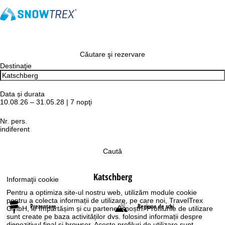
Căutare şi rezervare
Destinaţie
Data și durata
10.08.26 – 31.05.28 | 7 nopţi
Nr. pers.
indiferent
Caută
Katschberg
Informaţii cookie
Pentru a optimiza site-ul nostru web, utilizăm module cookie
pentru a colecta informații de utilizare, pe care noi, TravelTrex
Prezentare
Regiune de schi
GmbH, le împărtășim și cu partenerii noștri. Profilurile de utilizare
sunt create pe baza activităților dvs. folosind informații despre
dispozitivul final și browser. Aceste profiluri de utilizare sunt