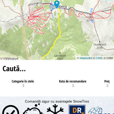
©
Maptoolkit
©
OSM
, © OSM
Caută…
Categorie în stele
Rata de recomandare
Preţ
Comandă sigur cu avantajele SnowTrex