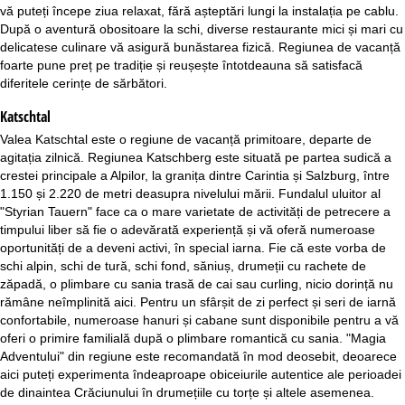
vă puteți începe ziua relaxat, fără așteptări lungi la instalația pe cablu.
După o aventură obositoare la schi, diverse restaurante mici și mari cu
delicatese culinare vă asigură bunăstarea fizică. Regiunea de vacanță
foarte pune preț pe tradiție și reușește întotdeauna să satisfacă
diferitele cerințe de sărbători.
Katschtal
Valea Katschtal este o regiune de vacanță primitoare, departe de
agitația zilnică. Regiunea Katschberg este situată pe partea sudică a
crestei principale a Alpilor, la granița dintre Carintia și Salzburg, între
1.150 și 2.220 de metri deasupra nivelului mării. Fundalul uluitor al
"Styrian Tauern" face ca o mare varietate de activități de petrecere a
timpului liber să fie o adevărată experiență și vă oferă numeroase
oportunități de a deveni activi, în special iarna. Fie că este vorba de
schi alpin, schi de tură, schi fond, săniuș, drumeții cu rachete de
zăpadă, o plimbare cu sania trasă de cai sau curling, nicio dorință nu
rămâne neîmplinită aici. Pentru un sfârșit de zi perfect și seri de iarnă
confortabile, numeroase hanuri și cabane sunt disponibile pentru a vă
oferi o primire familială după o plimbare romantică cu sania. "Magia
Adventului" din regiune este recomandată în mod deosebit, deoarece
aici puteți experimenta îndeaproape obiceiurile autentice ale perioadei
de dinaintea Crăciunului în drumețiile cu torțe și altele asemenea.