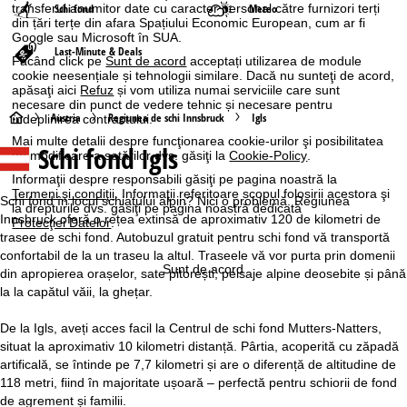
transferul anumitor date cu caracter personal către furnizori terți
Schi fond
Meteo
din țări terțe din afara Spațiului Economic European, cum ar fi
Google sau Microsoft în SUA.
Last-Minute & Deals
Făcând click pe
Sunt de acord
acceptați utilizarea de module
cookie neesențiale și tehnologii similare. Dacă nu sunteţi de acord,
apăsaţi aici
Refuz
și vom utiliza numai serviciile care sunt
necesare din punct de vedere tehnic și necesare pentru
A
Austria
Regiunea de schi Innsbruck
Igls
îndeplinirea contractului.
Mai multe detalii despre funcţionarea cookie-urilor şi posibilitatea
Schi fond Igls
c
de modificare a setărilor dvs. găsiţi la
Cookie-Policy
.
Informaţii despre responsabili găsiţi pe pagina noastră la
a
Termeni şi condiţii
. Informaţii referitoare scopul folosirii acestora şi
Schi fond în locul schiatului alpin? Nici o problemă. Regiunea
la drepturile dvs. găsiţi pe pagina noastră dedicată
Innsbruck oferă o rețea extinsă de aproximativ 120 de kilometri de
Protecţiei Datelor
.
s
trasee de schi fond. Autobuzul gratuit pentru schi fond vă transportă
confortabil de la un traseu la altul. Traseele vă vor purta prin domenii
ă
Sunt de acord
din apropierea orașelor, sate pitorești, peisaje alpine deosebite și până
la la capătul văii, la ghețar.
De la Igls, aveți acces facil la Centrul de schi fond Mutters-Natters,
situat la aproximativ 10 kilometri distanță. Pârtia, acoperită cu zăpadă
artificală, se întinde pe 7,7 kilometri și are o diferență de altitudine de
118 metri, fiind în majoritate ușoară – perfectă pentru schiorii de fond
de agrement și familii.