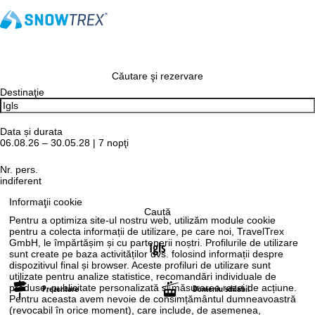
Căutare şi rezervare
Destinaţie
Data și durata
06.08.26 – 30.05.28 | 7 nopţi
Nr. pers.
indiferent
Informaţii cookie
Caută
Pentru a optimiza site-ul nostru web, utilizăm module cookie
pentru a colecta informații de utilizare, pe care noi, TravelTrex
GmbH, le împărtășim și cu partenerii noștri. Profilurile de utilizare
Igls
sunt create pe baza activităților dvs. folosind informații despre
dispozitivul final și browser. Aceste profiluri de utilizare sunt
utilizate pentru analize statistice, recomandări individuale de
produse, publicitate personalizată și măsurarea razei de acțiune.
Prezentare
Domeniu schiabil
Pentru aceasta avem nevoie de consimțământul dumneavoastră
(revocabil în orice moment), care include, de asemenea,