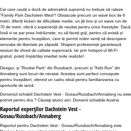
Cei care caută o doză de adrenalină supremă nu trebuie să rateze
"Family Park Dachstein West"! Obstacole precum un wave box de 6
metri, diferiți kickeri de dificultate medie, un jib box și un wave run de
70 de metri, oferă o experiență de neuitat pentru orice freestyler. Dacă
însă vi se par prea îndrăznețe, nu vă faceți griji, pentru că există și
elemente pentru începători, care le permit noilor veniți să descopere
senzația de libertate pe zăpadă. Shaperii profesioniști garantează
sesiuni de shred de calitate superioară. Iar prin hotspot-ul Wi-Fi
gratuit, puteți împărtăși imediat noile realizări!
Desigur, și "Rookie Park" din Russbach, precum și "Kids Run" din
Annaberg sunt locuri de neratat. Acestea sunt perfect concepute
pentru începători, oferind un cadru ideal pentru familiarizarea cu
sporturile de iarnă.
Domeniul schiabil Dachstein Vest - Gosau/Russbach/Annaberg nu este
potrivit pentru dvs.? Căutaţi atunci aici:
Domenii schiabile Austria
Raportul experţilor Dachstein Vest -
Gosau/Russbach/Annaberg
Raportul pentru Dachstein Vest - Gosau/Russbach/Annaberg este