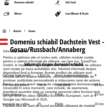
Domeniu schiabil
Schi fond
Meteo
Last-Minute & Deals
A
Austria
Gosau
Domeniu schiabil
Dachstein Vest -
c
Gosau/Russbach/Annaberg
a
Informaţii cookie
Pentru a optimiza site-ul nostru web, utilizăm module cookie
s
pentru a colecta informații de utilizare, pe care noi, TravelTrex
Informaţii despre domeniul schiabil
GmbH, le împărtășim și cu partenerii noștri. Profilurile de utilizare
sunt create pe baza activităților dvs. folosind informații despre
ă
dispozitivul final și browser. Aceste profiluri de utilizare sunt
Cel mai înalt punct:
1.617 m
benzi transportatoare:
8
utilizate pentru analize statistice, recomandări individuale de
produse, publicitate personalizată și măsurarea razei de acțiune.
Pentru aceasta avem nevoie de consimțământul dumneavoastră
Cel mai jos punct:
745 m
Total pârtii:
51 km
(revocabil în orice moment), care include, de asemenea,
transferul anumitor date cu caracter personal către furnizori terți
Cota staţiune:
767 m
Pârtii:
15 km
din țări terțe din afara Spațiului Economic European, cum ar fi
Google sau Microsoft în SUA.
Instalaţii pe cablu:
25
Pârtii:
33 km
Făcând click pe
Sunt de acord
acceptați utilizarea de module