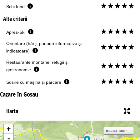
Schi fond
Alte criterii
Après-Ski
Orientare (hărţi, panouri informative şi
indicatoare)
Restaurante montane, refugii şi
gastronomie
Sosire cu maşina şi parcare
Cazare în Gosau
Harta
+
RELIEF MAP
-