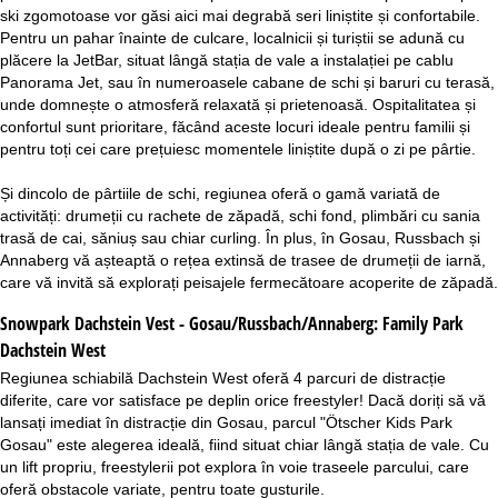
ski zgomotoase vor găsi aici mai degrabă seri liniștite și confortabile.
Pentru un pahar înainte de culcare, localnicii și turiștii se adună cu
plăcere la JetBar, situat lângă stația de vale a instalației pe cablu
Panorama Jet, sau în numeroasele cabane de schi și baruri cu terasă,
unde domnește o atmosferă relaxată și prietenoasă. Ospitalitatea și
confortul sunt prioritare, făcând aceste locuri ideale pentru familii și
pentru toți cei care prețuiesc momentele liniștite după o zi pe pârtie.
Și dincolo de pârtiile de schi, regiunea oferă o gamă variată de
activități: drumeții cu rachete de zăpadă, schi fond, plimbări cu sania
trasă de cai, săniuș sau chiar curling. În plus, în Gosau, Russbach și
Annaberg vă așteaptă o rețea extinsă de trasee de drumeții de iarnă,
care vă invită să explorați peisajele fermecătoare acoperite de zăpadă.
Snowpark Dachstein Vest - Gosau/Russbach/Annaberg:
Family Park
Dachstein West
Regiunea schiabilă Dachstein West oferă 4 parcuri de distracție
diferite, care vor satisface pe deplin orice freestyler! Dacă doriți să vă
lansați imediat în distracție din Gosau, parcul "Ötscher Kids Park
Gosau" este alegerea ideală, fiind situat chiar lângă stația de vale. Cu
un lift propriu, freestylerii pot explora în voie traseele parcului, care
oferă obstacole variate, pentru toate gusturile.