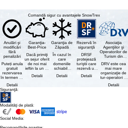
Comandă sigur cu avantajele SnowTrex
Anulări şi
Garanţia-
Garanţia de
Rezervă în
Asociaţia
modificări
Best-Price
Zăpadă
siguranţă
Agenţiilor şi
fără
Operatorilor de
Dacă primiţi
În cazul în
DRSF
penalizări
Turism din
un sejur oferit
care
protejează
Germania
Puteți anula
de noi mai
domeniile
turiştii care
DRV este cea
gratuit
ieftin la un alt
schiabile
rezervă un
mai mare
rezervarea
tur-operator -
incluse în
pachet turistic
organizaţie de
Detalii
Detalii
Detalii
în termen de
cu aceleaşi …
skipass-ul
sau servicii
tur-operatori şi
5 zile de la
rezervat
turistice …
agenţii de
Detalii
Detalii
data
sunt …
turism din
Siguranţă
:
rezervării, …
Germania.…
Modalităţi de plată
:
Social Media
:
Recomandările noastre
: