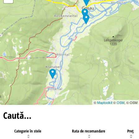
©
Maptoolkit
©
OSM
, © OSM
Caută…
Categorie în stele
Rata de recomandare
Preţ