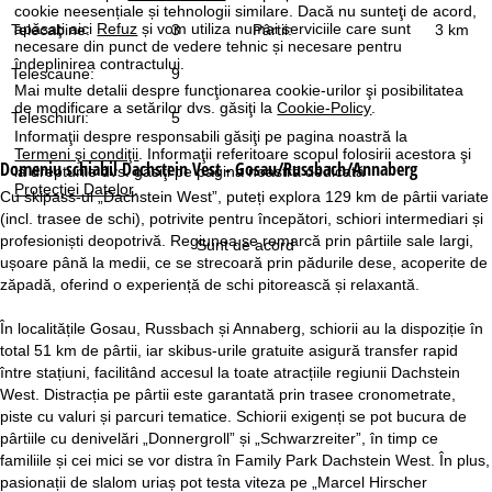
cookie neesențiale și tehnologii similare. Dacă nu sunteţi de acord,
apăsaţi aici
Refuz
și vom utiliza numai serviciile care sunt
Telecabine:
3
Pârtii:
3 km
necesare din punct de vedere tehnic și necesare pentru
îndeplinirea contractului.
Telescaune:
9
Mai multe detalii despre funcţionarea cookie-urilor şi posibilitatea
de modificare a setărilor dvs. găsiţi la
Cookie-Policy
.
Teleschiuri:
5
Informaţii despre responsabili găsiţi pe pagina noastră la
Termeni şi condiţii
. Informaţii referitoare scopul folosirii acestora şi
Domeniu schiabil
Dachstein Vest - Gosau/Russbach/Annaberg
la drepturile dvs. găsiţi pe pagina noastră dedicată
Protecţiei Datelor
.
Cu skipass-ul „Dachstein West”, puteți explora 129 km de pârtii variate
(incl. trasee de schi), potrivite pentru începători, schiori intermediari și
profesioniști deopotrivă. Regiunea se remarcă prin pârtiile sale largi,
Sunt de acord
ușoare până la medii, ce se strecoară prin pădurile dese, acoperite de
zăpadă, oferind o experiență de schi pitorească și relaxantă.
În localitățile Gosau, Russbach și Annaberg, schiorii au la dispoziție în
total 51 km de pârtii, iar skibus-urile gratuite asigură transfer rapid
între stațiuni, facilitând accesul la toate atracțiile regiunii Dachstein
West. Distracția pe pârtii este garantată prin trasee cronometrate,
piste cu valuri și parcuri tematice. Schiorii exigenți se pot bucura de
pârtiile cu denivelări „Donnergroll” și „Schwarzreiter”, în timp ce
familiile și cei mici se vor distra în Family Park Dachstein West. În plus,
pasionații de slalom uriaș pot testa viteza pe „Marcel Hirscher