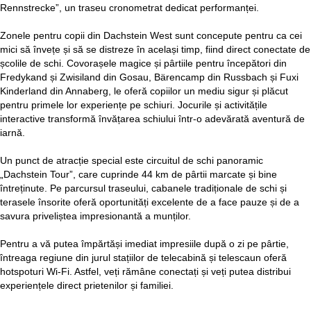
Rennstrecke”, un traseu cronometrat dedicat performanței.
Zonele pentru copii din Dachstein West sunt concepute pentru ca cei
mici să învețe și să se distreze în același timp, fiind direct conectate de
școlile de schi. Covorașele magice și pârtiile pentru începători din
Fredykand și Zwisiland din Gosau, Bärencamp din Russbach și Fuxi
Kinderland din Annaberg, le oferă copiilor un mediu sigur și plăcut
pentru primele lor experiențe pe schiuri. Jocurile și activitățile
interactive transformă învățarea schiului într-o adevărată aventură de
iarnă.
Un punct de atracție special este circuitul de schi panoramic
„Dachstein Tour”, care cuprinde 44 km de pârtii marcate și bine
întreținute. Pe parcursul traseului, cabanele tradiționale de schi și
terasele însorite oferă oportunități excelente de a face pauze și de a
savura priveliștea impresionantă a munților.
Pentru a vă putea împărtăși imediat impresiile după o zi pe pârtie,
întreaga regiune din jurul stațiilor de telecabină și telescaun oferă
hotspoturi Wi-Fi. Astfel, veți rămâne conectați și veți putea distribui
experiențele direct prietenilor și familiei.