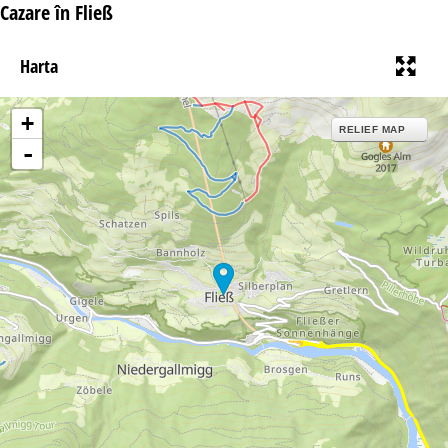
Cazare în Fließ
Harta
+
RELIEF MAP
-