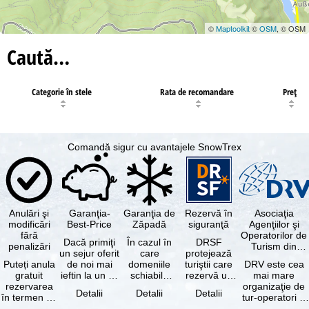
©
Maptoolkit
©
OSM
, © OSM
Caută…
Categorie în stele
Rata de recomandare
Preţ
Comandă sigur cu avantajele SnowTrex
Anulări şi
Garanţia-
Garanţia de
Rezervă în
Asociaţia
modificări
Best-Price
Zăpadă
siguranţă
Agenţiilor şi
fără
Operatorilor de
Dacă primiţi
În cazul în
DRSF
penalizări
Turism din
un sejur oferit
care
protejează
Germania
Puteți anula
de noi mai
domeniile
turiştii care
DRV este cea
gratuit
ieftin la un alt
schiabile
rezervă un
mai mare
rezervarea
tur-operator -
incluse în
pachet turistic
organizaţie de
Detalii
Detalii
Detalii
în termen de
cu aceleaşi …
skipass-ul
sau servicii
tur-operatori şi
5 zile de la
rezervat
turistice …
agenţii de