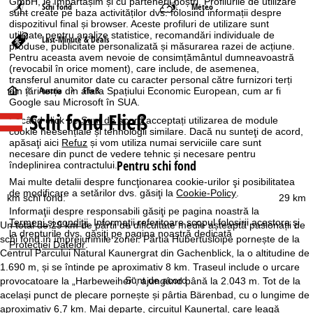
GmbH, le împărtășim și cu partenerii noștri. Profilurile de utilizare
Schi fond
Meteo
sunt create pe baza activităților dvs. folosind informații despre
dispozitivul final și browser. Aceste profiluri de utilizare sunt
utilizate pentru analize statistice, recomandări individuale de
Last-Minute & Deals
produse, publicitate personalizată și măsurarea razei de acțiune.
Pentru aceasta avem nevoie de consimțământul dumneavoastră
(revocabil în orice moment), care include, de asemenea,
transferul anumitor date cu caracter personal către furnizori terți
A
Austria
Fließ
din țări terțe din afara Spațiului Economic European, cum ar fi
Google sau Microsoft în SUA.
Schi fond Fließ
c
Făcând click pe
Sunt de acord
acceptați utilizarea de module
cookie neesențiale și tehnologii similare. Dacă nu sunteţi de acord,
apăsaţi aici
Refuz
și vom utiliza numai serviciile care sunt
a
necesare din punct de vedere tehnic și necesare pentru
Pentru schi fond
îndeplinirea contractului.
s
Mai multe detalii despre funcţionarea cookie-urilor şi posibilitatea
de modificare a setărilor dvs. găsiţi la
Cookie-Policy
.
km schi fond:
29 km
ă
Informaţii despre responsabili găsiţi pe pagina noastră la
Termeni şi condiţii
. Informaţii referitoare scopul folosirii acestora şi
Un total de 29 km de pârtii de dificultate medie așteaptă pasionații de
la drepturile dvs. găsiţi pe pagina noastră dedicată
schi fond în împrejurimile zonei. Pârtia Hubertusloipe pornește de la
Protecţiei Datelor
.
Centrul Parcului Natural Kaunergrat din Gachenblick, la o altitudine de
1.690 m, și se întinde pe aproximativ 8 km. Traseul include o urcare
Sunt de acord
provocatoare la „Harbeweiher”, ajungând până la 2.043 m. Tot de la
același punct de plecare pornește și pârtia Bärenbad, cu o lungime de
aproximativ 6,7 km. Mai departe, circuitul Kaunertal, care leagă