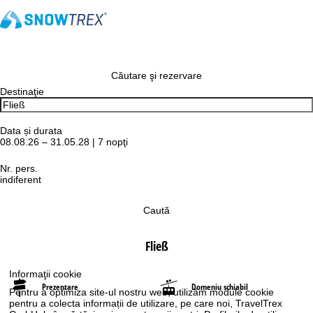
Căutare şi rezervare
Destinaţie
Data și durata
08.08.26 – 31.05.28 | 7 nopţi
Nr. pers.
indiferent
Caută
Fließ
Informaţii cookie
Prezentare
Domeniu schiabil
Pentru a optimiza site-ul nostru web, utilizăm module cookie
pentru a colecta informații de utilizare, pe care noi, TravelTrex