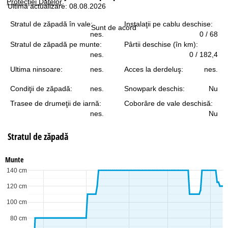
Protecţiei Datelor
.
Ultima actualizare: 08.08.2026
Stratul de zăpadă în vale:
Instalaţii pe cablu deschise:
Sunt de acord
nes.
0 / 68
Stratul de zăpadă pe munte:
Pârtii deschise (în km):
nes.
0 / 182,4
Ultima ninsoare:
nes.
Acces la derdeluş:
nes.
Condiţii de zăpadă:
nes.
Snowpark deschis:
Nu
Trasee de drumeţii de iarnă:
Coborâre de vale deschisă:
nes.
Nu
Stratul de zăpadă
Munte
140 cm
120 cm
100 cm
80 cm