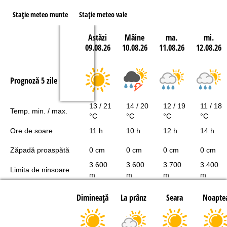
Staţie meteo munte
Staţie meteo vale
Astăzi
Mâine
ma.
mi.
09.08.26
10.08.26
11.08.26
12.08.26
Prognoză 5 zile
13 / 21
14 / 20
12 / 19
11 / 18
Temp. min. / max.
°C
°C
°C
°C
Ore de soare
11 h
10 h
12 h
14 h
Zăpadă proaspătă
0 cm
0 cm
0 cm
0 cm
3.600
3.600
3.700
3.400
Limita de ninsoare
m
m
m
m
Dimineaţă
La prânz
Seara
Noapte