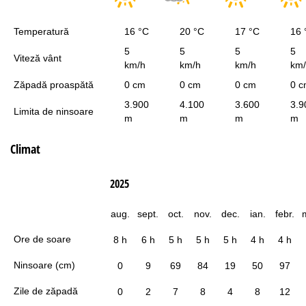
Temperatură
16 °C
20 °C
17 °C
16 
5
5
5
5
Viteză vânt
km/h
km/h
km/h
km
Zăpadă proaspătă
0 cm
0 cm
0 cm
0 
3.900
4.100
3.600
3.9
Limita de ninsoare
m
m
m
m
Climat
2025
aug.
sept.
oct.
nov.
dec.
ian.
febr.
Ore de soare
8 h
6 h
5 h
5 h
5 h
4 h
4 h
Ninsoare (cm)
0
9
69
84
19
50
97
Zile de zăpadă
0
2
7
8
4
8
12