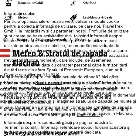
Domeniu schiabil
Schi fond
Informaţii cookie
Meteo
Last-Minute & Deals
Pentru a optimiza site-ul nostru web, utilizăm module cookie
pentru a colecta informații de utilizare, pe care noi, TravelTrex
GmbH, le împărtășim și cu partenerii noștri. Profilurile de utilizare
sunt create pe baza activităților dvs. folosind informații despre
A
Austria
Salzburger Sportwelt
Flachau
dispozitivul final și browser. Aceste profiluri de utilizare sunt
utilizate pentru analize statistice, recomandări individuale de
Meteo & Stratul de zapada
produse, publicitate personalizată și măsurarea razei de acțiune.
c
Pentru aceasta avem nevoie de consimțământul dumneavoastră
Flachau
(revocabil în orice moment), care include, de asemenea,
a
transferul anumitor date cu caracter personal către furnizori terți
din țări terțe din afara Spațiului Economic European, cum ar fi
Google sau Microsoft în SUA.
s
Doriţi informaţii despre condiţiile actuale de zăpadă? Aici găsiţi
Făcând click pe
Sunt de acord
acceptați utilizarea de module
prognoza meteo actuală pentru următoarele zile în Flachau. În multe
cookie neesențiale și tehnologii similare. Dacă nu sunteţi de acord,
ă
cazuri vă stau la dispoziţie şi imagini în direct prin intermediul
apăsaţi aici
Refuz
și vom utiliza numai serviciile care sunt
Webcam. În plus sunt afişate instalaţiile pe cablu deschise în domeniul
necesare din punct de vedere tehnic și necesare pentru
schiabil al Flachau precum şi înălţimea stratului de zăpadă pe munte şi
îndeplinirea contractului.
în vale. Diagrama vă arată încă şi în comparaţie condiţiile de zăpadă
Mai multe detalii despre funcţionarea cookie-urilor şi posibilitatea
din anul trecut şi o vedere generală pentru întregul sezon în Flachau.
de modificare a setărilor dvs. găsiţi la
Cookie-Policy
.
Informaţii despre responsabili găsiţi pe pagina noastră la
Termeni şi condiţii
. Informaţii referitoare scopul folosirii acestora şi
la drepturile dvs. găsiţi pe pagina noastră dedicată
Strat de zăpadă şi info despre pârtii