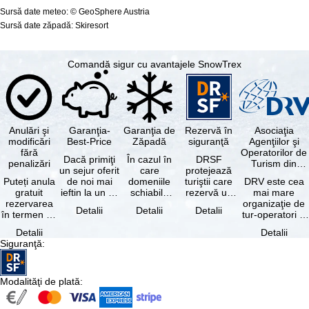
Sursă date meteo: © GeoSphere Austria
Sursă date zăpadă: Skiresort
Comandă sigur cu avantajele SnowTrex
Anulări şi
Garanţia-
Garanţia de
Rezervă în
Asociaţia
modificări
Best-Price
Zăpadă
siguranţă
Agenţiilor şi
fără
Operatorilor de
Dacă primiţi
În cazul în
DRSF
penalizări
Turism din
un sejur oferit
care
protejează
Germania
Puteți anula
de noi mai
domeniile
turiştii care
DRV este cea
gratuit
ieftin la un alt
schiabile
rezervă un
mai mare
rezervarea
tur-operator -
incluse în
pachet turistic
organizaţie de
Detalii
Detalii
Detalii
în termen de
cu aceleaşi …
skipass-ul
sau servicii
tur-operatori şi
5 zile de la
rezervat
turistice …
agenţii de
Detalii
Detalii
data
sunt …
turism din
Siguranţă
:
rezervării, …
Germania.…
Modalităţi de plată
: