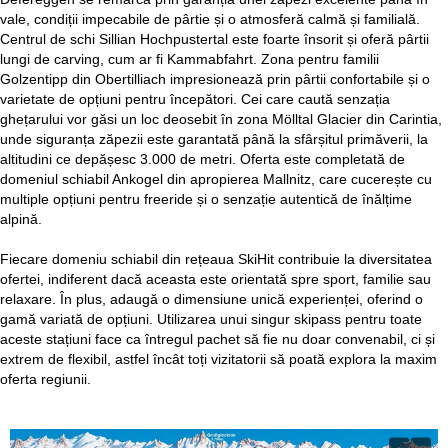
vale, condiții impecabile de pârtie și o atmosferă calmă și familială.
Centrul de schi Sillian Hochpustertal este foarte însorit și oferă pârtii
lungi de carving, cum ar fi Kammabfahrt. Zona pentru familii
Golzentipp din Obertilliach impresionează prin pârtii confortabile și o
varietate de opțiuni pentru începători. Cei care caută senzația
ghețarului vor găsi un loc deosebit în zona Mölltal Glacier din Carintia,
unde siguranța zăpezii este garantată până la sfârșitul primăverii, la
altitudini ce depășesc 3.000 de metri. Oferta este completată de
domeniul schiabil Ankogel din apropierea Mallnitz, care cucerește cu
multiple opțiuni pentru freeride și o senzație autentică de înălțime
alpină.
Fiecare domeniu schiabil din rețeaua SkiHit contribuie la diversitatea
ofertei, indiferent dacă aceasta este orientată spre sport, familie sau
relaxare. În plus, adaugă o dimensiune unică experienței, oferind o
gamă variată de opțiuni. Utilizarea unui singur skipass pentru toate
aceste stațiuni face ca întregul pachet să fie nu doar convenabil, ci și
extrem de flexibil, astfel încât toți vizitatorii să poată explora la maxim
oferta regiunii.