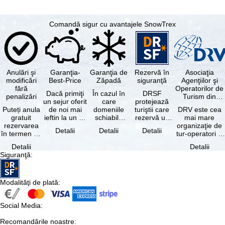
Comandă sigur cu avantajele SnowTrex
Anulări şi
Garanţia-
Garanţia de
Rezervă în
Asociaţia
modificări
Best-Price
Zăpadă
siguranţă
Agenţiilor şi
fără
Operatorilor de
Dacă primiţi
În cazul în
DRSF
penalizări
Turism din
un sejur oferit
care
protejează
Germania
Puteți anula
de noi mai
domeniile
turiştii care
DRV este cea
gratuit
ieftin la un alt
schiabile
rezervă un
mai mare
rezervarea
tur-operator -
incluse în
pachet turistic
organizaţie de
Detalii
Detalii
Detalii
în termen de
cu aceleaşi …
skipass-ul
sau servicii
tur-operatori şi
5 zile de la
rezervat
turistice …
agenţii de
Detalii
Detalii
data
sunt …
turism din
Siguranţă
:
rezervării, …
Germania.…
Modalităţi de plată
:
Social Media
:
Recomandările noastre
: