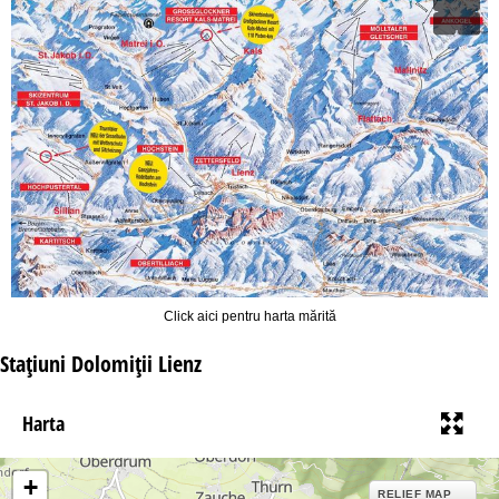
Click aici pentru harta mărită
Staţiuni Dolomiţii Lienz
Harta
+
RELIEF MAP