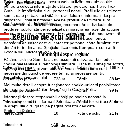
Pentru a optimiza site-ul nostru web, utilizăm module cookie
Last-Minute & Deals
pentru a colecta informații de utilizare, pe care noi, TravelTrex
GmbH, le împărtășim și cu partenerii noștri. Profilurile de utilizare
sunt create pe baza activităților dvs. folosind informații despre
dispozitivul final și browser. Aceste profiluri de utilizare sunt
A
Austria
Dolomiţii Lienz
utilizate pentru analize statistice, recomandări individuale de
produse, publicitate personalizată și măsurarea razei de acțiune.
Regiune de schi SkiHit
Pentru aceasta avem nevoie de consimțământul dumneavoastră
c
(revocabil în orice moment), care include, de asemenea,
transferul anumitor date cu caracter personal către furnizori terți
a
din țări terțe din afara Spațiului Economic European, cum ar fi
Google sau Microsoft în SUA.
Informaţii despre regiune
s
Făcând click pe
Sunt de acord
acceptați utilizarea de module
cookie neesențiale și tehnologii similare. Dacă nu sunteţi de acord,
Cel mai înalt punct:
3.122 m
Total pârtii:
168 km
apăsaţi aici
Refuz
și vom utiliza numai serviciile care sunt
ă
necesare din punct de vedere tehnic și necesare pentru
îndeplinirea contractului.
Cel mai jos punct:
728 m
Pârtii:
38 km
Mai multe detalii despre funcţionarea cookie-urilor şi posibilitatea
de modificare a setărilor dvs. găsiţi la
Cookie-Policy
.
Instalaţii pe cablu:
50
Pârtii:
99 km
Informaţii despre responsabili găsiţi pe pagina noastră la
Termeni şi condiţii
. Informaţii referitoare scopul folosirii acestora şi
Telecabine:
12
Pârtii:
31 km
la drepturile dvs. găsiţi pe pagina noastră dedicată
Protecţiei Datelor
.
Telescaune:
18
Rute de schi:
21 km
Teleschiuri:
19
Sunt de acord