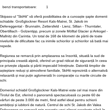
benzi transportatoare:
1
Skipass-ul "SkiHit" vă oferă posibilitatea de a cunoaște șapte domenii
schiabile: Großglockner Resort Kals-Matrei, St. Jakob im
Defereggental - Brunnalm, Zettersfeld - Lienz, Sillian - Thurntaler,
Obertilliach - Golzentipp, precum și zonele Mölltal Glacier și Ankogel -
Mallnitz din Carintia. Un total de 168 de kilometri de pârtii de toate
nivelurile de dificultate fac ca inimile schiorilor și schiorilor să bată mai
repede.
Regiunea se remarcă prin amplasarea sa însorită, situată la sud de
principala creastă alpină, oferind un grad ridicat de siguranță în ceea
ce privește zăpada și pârtii impecabil întreținute. Datorită timpilor de
așteptare reduși și atmosferei familiale, SkiHit reprezintă o alternativă
relaxantă și mai puțin aglomerată în comparație cu marile circuite de
schi.
Domeniul schiabil Großglockner Kals-Matrei este cel mai mare din
Tirolul de Est, oferind o panoramă spectaculoasă cu peste 60 de
vârfuri de peste 3.000 de metri, fiind astfel ideal pentru schiorii
ambițioși și iubitorii de natură. Centrul de schi St. Jakob din Valea
Defereggen se remarcă prin garanția unei zăpezi excelente până în