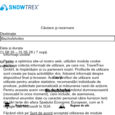
Căutare şi rezervare
Destinaţie
Data și durata
11.08.26 – 31.05.28 | 7 nopţi
Informaţii cookie
Pentru a optimiza site-ul nostru web, utilizăm module cookie
Nr. pers.
pentru a colecta informații de utilizare, pe care noi, TravelTrex
indiferent
GmbH, le împărtășim și cu partenerii noștri. Profilurile de utilizare
sunt create pe baza activităților dvs. folosind informații despre
Caută
dispozitivul final și browser. Aceste profiluri de utilizare sunt
utilizate pentru analize statistice, recomandări individuale de
produse, publicitate personalizată și măsurarea razei de acțiune.
Bischofshofen
Pentru aceasta avem nevoie de consimțământul dumneavoastră
(revocabil în orice moment), care include, de asemenea,
transferul anumitor date cu caracter personal către furnizori terți
din țări terțe din afara Spațiului Economic European, cum ar fi
Prezentare
Regiune de schi
Google sau Microsoft în SUA.
Făcând click pe
Sunt de acord
acceptați utilizarea de module