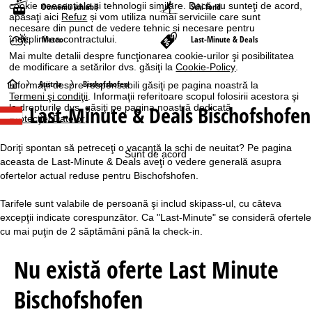
cookie neesențiale și tehnologii similare. Dacă nu sunteţi de acord,
Domeniu schiabil
Schi fond
apăsaţi aici
Refuz
și vom utiliza numai serviciile care sunt
necesare din punct de vedere tehnic și necesare pentru
îndeplinirea contractului.
Meteo
Last-Minute & Deals
Mai multe detalii despre funcţionarea cookie-urilor şi posibilitatea
de modificare a setărilor dvs. găsiţi la
Cookie-Policy
.
A
Austria
Bischofshofen
Informaţii despre responsabili găsiţi pe pagina noastră la
Termeni şi condiţii
. Informaţii referitoare scopul folosirii acestora şi
Last-Minute & Deals Bischofshofen
la drepturile dvs. găsiţi pe pagina noastră dedicată
c
Protecţiei Datelor
.
a
Doriţi spontan să petreceţi o vacanţă la schi de neuitat? Pe pagina
Sunt de acord
aceasta de Last-Minute & Deals aveţi o vedere generală asupra
s
ofertelor actual reduse pentru Bischofshofen.
ă
Tarifele sunt valabile de persoană şi includ skipass-ul, cu câteva
excepţii indicate corespunzător. Ca "Last-Minute" se consideră ofertele
cu mai puţin de 2 săptămâni până la check-in.
Nu există oferte Last Minute
Bischofshofen