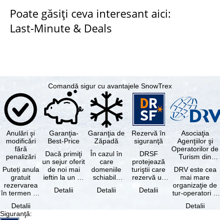
Poate găsiţi ceva interesant aici:
Last-Minute & Deals
Comandă sigur cu avantajele SnowTrex
Anulări şi
Garanţia-
Garanţia de
Rezervă în
Asociaţia
modificări
Best-Price
Zăpadă
siguranţă
Agenţiilor şi
fără
Operatorilor de
Dacă primiţi
În cazul în
DRSF
penalizări
Turism din
un sejur oferit
care
protejează
Germania
Puteți anula
de noi mai
domeniile
turiştii care
DRV este cea
gratuit
ieftin la un alt
schiabile
rezervă un
mai mare
rezervarea
tur-operator -
incluse în
pachet turistic
organizaţie de
Detalii
Detalii
Detalii
în termen de
cu aceleaşi …
skipass-ul
sau servicii
tur-operatori şi
5 zile de la
rezervat
turistice …
agenţii de
Detalii
Detalii
data
sunt …
turism din
Siguranţă
:
rezervării, …
Germania.…