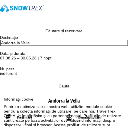
Căutare şi rezervare
Destinaţie
Data și durata
07.08.26 – 30.05.28 | 7 nopţi
Nr. pers.
indiferent
Caută
Informaţii cookie
Andorra la Vella
Pentru a optimiza site-ul nostru web, utilizăm module cookie
pentru a colecta informații de utilizare, pe care noi, TravelTrex
GmbH, le împărtășim și cu partenerii noștri. Profilurile de utilizare
Prezentare
Domeniu schiabil
sunt create pe baza activităților dvs. folosind informații despre
dispozitivul final și browser. Aceste profiluri de utilizare sunt