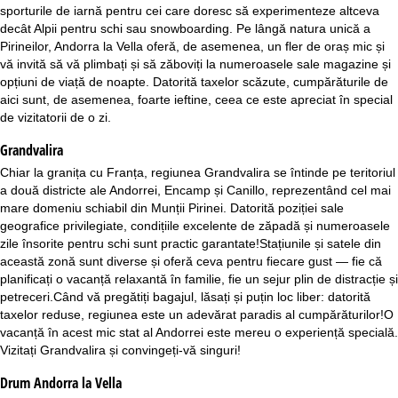
sporturile de iarnă pentru cei care doresc să experimenteze altceva
decât Alpii pentru schi sau snowboarding. Pe lângă natura unică a
Pirineilor, Andorra la Vella oferă, de asemenea, un fler de oraș mic și
vă invită să vă plimbați și să zăboviți la numeroasele sale magazine și
opțiuni de viață de noapte. Datorită taxelor scăzute, cumpărăturile de
aici sunt, de asemenea, foarte ieftine, ceea ce este apreciat în special
de vizitatorii de o zi.
Grandvalira
Chiar la granița cu Franța, regiunea Grandvalira se întinde pe teritoriul
a două districte ale Andorrei, Encamp și Canillo, reprezentând cel mai
mare domeniu schiabil din Munții Pirinei. Datorită poziției sale
geografice privilegiate, condițiile excelente de zăpadă și numeroasele
zile însorite pentru schi sunt practic garantate!Stațiunile și satele din
această zonă sunt diverse și oferă ceva pentru fiecare gust — fie că
planificați o vacanță relaxantă în familie, fie un sejur plin de distracție și
petreceri.Când vă pregătiți bagajul, lăsați și puțin loc liber: datorită
taxelor reduse, regiunea este un adevărat paradis al cumpărăturilor!O
vacanță în acest mic stat al Andorrei este mereu o experiență specială.
Vizitați Grandvalira și convingeți-vă singuri!
Drum Andorra la Vella