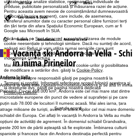
utilizate pentru analize statistice, recomandări individuale de
Schi fond
Meteo
produse, publicitate personalizată și măsurarea razei de acțiune.
Pentru aceasta avem nevoie de consimțământul dumneavoastră
(revocabil în orice moment), care include, de asemenea,
Last-Minute & Deals
transferul anumitor date cu caracter personal către furnizori terți
din țări terțe din afara Spațiului Economic European, cum ar fi
Google sau Microsoft în SUA.
Făcând click pe
Sunt de acord
acceptați utilizarea de module
A
Andorra
Grandvalira
Andorra la Vella
cookie neesențiale și tehnologii similare. Dacă nu sunteţi de acord,
apăsaţi aici
Refuz
și vom utiliza numai serviciile care sunt
Vacanță ski
Andorra la Vella - Schi
c
necesare din punct de vedere tehnic și necesare pentru
îndeplinirea contractului.
în inima Pirineilor
a
Mai multe detalii despre funcţionarea cookie-urilor şi posibilitatea
de modificare a setărilor dvs. găsiţi la
Cookie-Policy
.
s
Andorra la Vella
Informaţii despre responsabili găsiţi pe pagina noastră la
Termeni şi condiţii
. Informaţii referitoare scopul folosirii acestora şi
Andorra la Vella este capitala microstatului Andorra și se află în inima
la drepturile dvs. găsiţi pe pagina noastră dedicată
ă
Pirineilor. Cu cei 468.000 km², Andorra este cel mai mare stat dintre
Protecţiei Datelor
.
microstatele europene din punct de vedere al suprafeței și pe care
puțin sub 78.000 de locuitori îl numesc acasă. Mai ales iarna, țara
Sunt de acord
atrage milioane de turiști, având în afara Alpilor cel mai mare domeniu
schiabil din Europa. Cei aflați în vacanță în Andorra la Vella au multe
opțiuni de activități de agrement. În domeniul schiabil Grandvalira,
peste 200 km de pârtii așteaptă să fie explorate. Îmbinarea culturii
spaniole și franceze face din Andorra destinația perfectă pentru