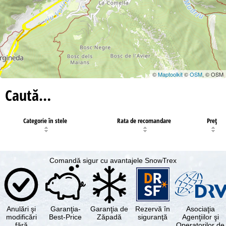
©
Maptoolkit
©
OSM
, © OSM
Caută…
Categorie în stele
Rata de recomandare
Preţ
Comandă sigur cu avantajele SnowTrex
Anulări şi
Garanţia-
Garanţia de
Rezervă în
Asociaţia
modificări
Best-Price
Zăpadă
siguranţă
Agenţiilor şi
fără
Operatorilor de